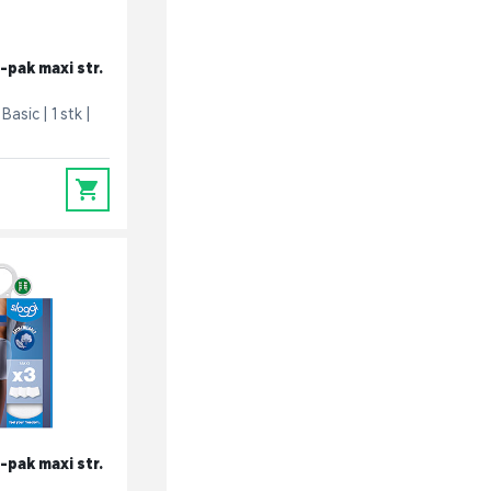
-pak maxi str.
 Basic
1 stk
0
-pak maxi str.