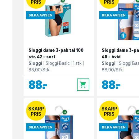
PRIS
PRIS
BILKA AVISEN
BILKA AVISEN
Sloggi dame 3-pak tai 100
Sloggi dame 3-pak
str. 42 - sort
48 - hvid
Sloggi
Sloggi Basic
1 stk
Sloggi
Sloggi Bas
88,00/Stk.
88,00/Stk.
88,-
88,-
0
SKARP
SKARP
PRIS
PRIS
BILKA AVISEN
BILKA AVISEN