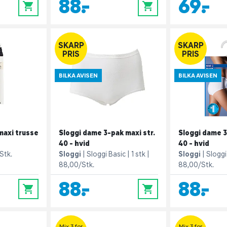
88,-
69,-
0
0
SKARP
SKARP
PRIS
PRIS
BILKA AVISEN
BILKA AVISEN
maxi trusse
Sloggi dame 3-pak maxi str.
Sloggi dame 3
40 - hvid
40 - hvid
Stk.
Sloggi
Sloggi Basic
1 stk
Sloggi
Sloggi
88,00/Stk.
88,00/Stk.
88,-
88,-
0
0
Mix 3 for
Mix 3 for