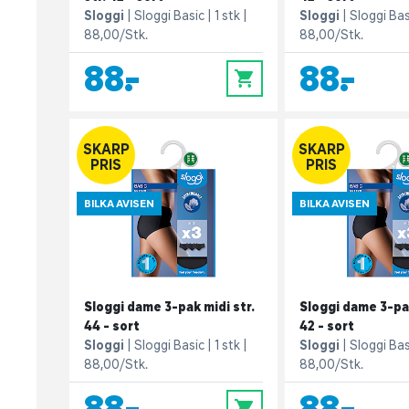
Sloggi
Sloggi Basic
1 stk
Sloggi
Sloggi Bas
88,00/Stk.
88,00/Stk.
88,-
88,-
0
SKARP
SKARP
PRIS
PRIS
BILKA AVISEN
BILKA AVISEN
Sloggi dame 3-pak midi str.
Sloggi dame 3-pak
44 - sort
42 - sort
Sloggi
Sloggi Basic
1 stk
Sloggi
Sloggi Bas
88,00/Stk.
88,00/Stk.
88,-
88,-
0