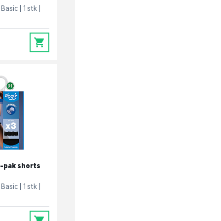
 Basic
1 stk
0
3-pak shorts
 Basic
1 stk
0