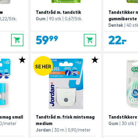
ræ
Tandtråd m. tandstik
Tandstikker 
0,22/Stk.
Gum
90 stk
0,67/Stk.
gummibørste 
Dentek
40 st
59,99
22,-
0
0
SE HER
smag small
Tandtråd m. frisk mintsmag
Tandstikkere
40/meter
medium
Gum
30 stk
Jordan
30 m
0,90/meter