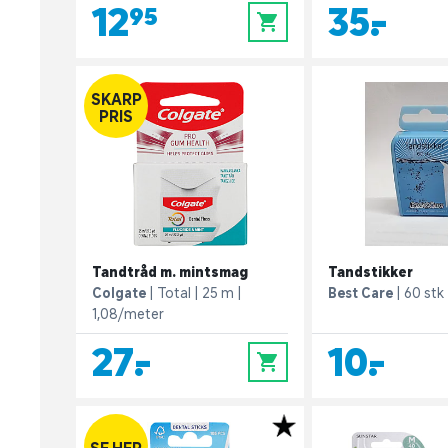
12,95
35,-
0
SKARP
PRIS
Tandtråd m. mintsmag
Tandstikker
Colgate
Total
25 m
Best Care
60 stk
1,08/meter
27,-
10,-
0
SE HER