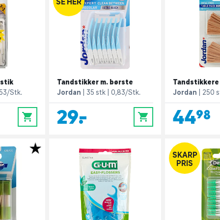
SE HER
stik
Tandstikker m. børste
Tandstikkere i
53/Stk.
Jordan
35 stk
0,83/Stk.
Jordan
250 s
29,-
44,98
0
0
SKARP
PRIS