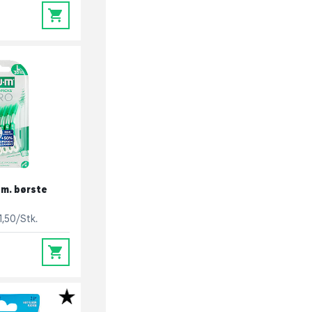
0
 m. børste
1,50/Stk.
0