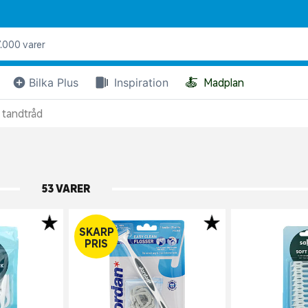
🍝
Bilka Plus
Inspiration
Madplan
 tandtråd
53 VARER
SKARP
PRIS