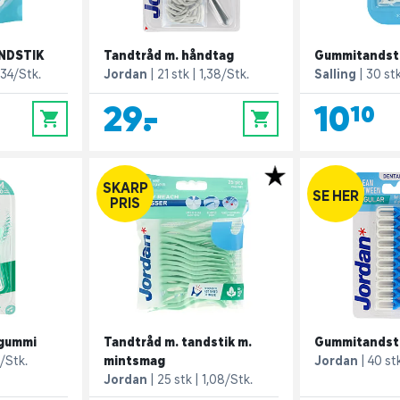
NDSTIK
Tandtråd m. håndtag
Gummitandst
,34/Stk.
Jordan
21 stk
1,38/Stk.
Salling
30 st
29,-
10,10
0
0
SKARP
SE HER
PRIS
 gummi
Tandtråd m. tandstik m.
Gummitandst
/Stk.
mintsmag
Jordan
40 st
Jordan
25 stk
1,08/Stk.