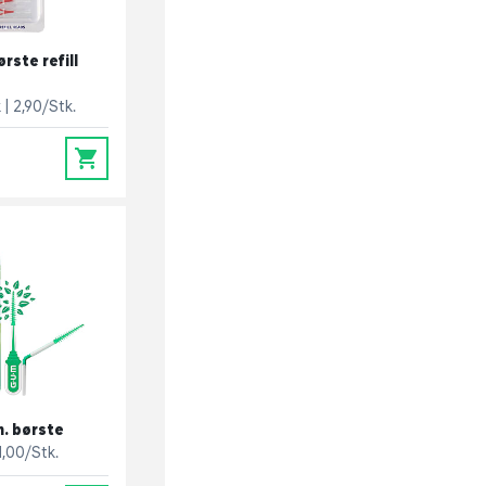
ste refill
k
2,90/Stk.
0
. børste
1,00/Stk.