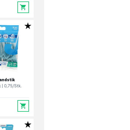
0
andstik
k
0,75/Stk.
0