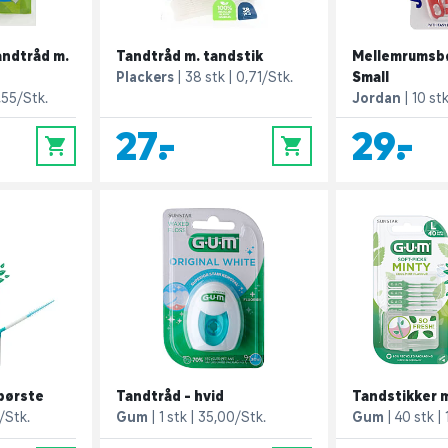
andtråd m.
Tandtråd m. tandstik
Mellemrumsbør
Plackers
38 stk
0,71/Stk.
Small
,55/Stk.
Jordan
10 st
27,-
29,-
0
0
børste
Tandtråd - hvid
Tandstikker m
/Stk.
Gum
1 stk
35,00/Stk.
Gum
40 stk