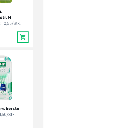
m.
str. M
k
0,55/Stk.
0
 m. børste
1,50/Stk.