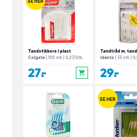
SE HER
Tandstikkere i plast
Tandtråd m. tand
Colgate
100 stk
0,27/Stk.
Idento
55 stk
0,
27,-
29,-
0
SE HER