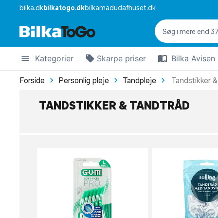
bilka.dk
bilkatogo.dk
bilkamadudafhuset.dk
Kategorier
Skarpe priser
Bilka Avisen
Forside
Personlig pleje
Tandpleje
Tandstikker &
TANDSTIKKER & TANDTRÅD