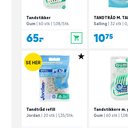
Tandstikker
TANDTRÅD M. TA
Gum
60 stk
1,08/Stk.
Salling
32 stk
0
65,-
10,75
0
SE HER
Tandtråd refill
Tandstikkere m.
Jordan
20 stk
1,35/Stk.
Gum
60 stk
1,08