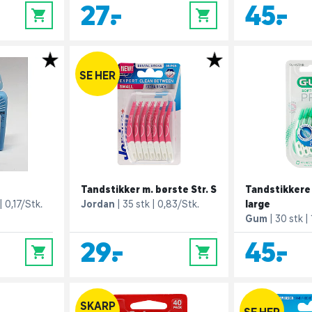
27,-
45,-
0
0
SE HER
Tandstikker m. børste Str. S
Tandstikkere
0,17/Stk.
Jordan
35 stk
0,83/Stk.
large
Gum
30 stk
29,-
45,-
0
0
SKARP
SE HER