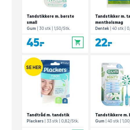
Tandstikkere m. børste
Tandstikker m. t
small
mentholsmag
Gum
30 stk
1,50/Stk.
Dentek
40 stk
0
45,-
22,-
0
SE HER
Tandtråd m. tandstik
Tandstikkere m. 
Plackers
33 stk
0,82/Stk.
Gum
40 stk
1,00