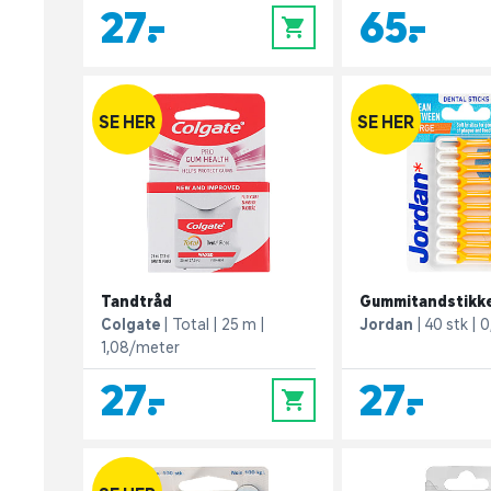
27,-
65,-
0
SE HER
SE HER
Tandtråd
Gummitandstikke
Colgate
Total
25 m
Jordan
40 stk
0
1,08/meter
27,-
27,-
0