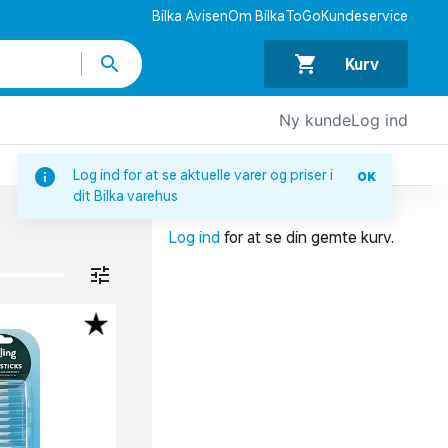
Bilka Avisen
Om BilkaToGo
Kundeservice
Kurv
Ny kunde
Log ind
DIN INDKØBSKURV
Log ind for at se aktuelle varer og priser i
OK
dit Bilka varehus
Din indkøbskurv er tom.
Log ind
for at se din gemte kurv.