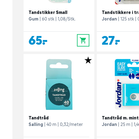
Tandstikker Small
Tandstikkere i t
Gum
60 stk
1,08/Stk.
Jordan
125 stk
65,-
27,-
0
Tandtråd
Tandtråd m. mint
Salling
40 m
0,32/meter
Jordan
25 m
1,