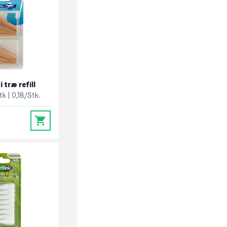
 træ refill
tk
0,18/Stk.
0