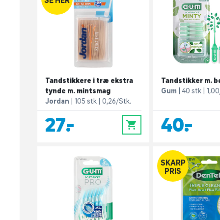
Tandstikkere i træ ekstra
Tandstikker m. b
tynde m. mintsmag
Gum
40 stk
1,00
Jordan
105 stk
0,26/Stk.
27,-
40,-
0
SKARP
PRIS