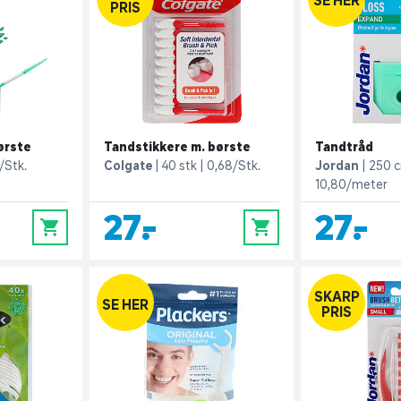
PRIS
ørste
Tandstikkere m. børste
Tandtråd
/Stk.
Colgate
40 stk
0,68/Stk.
Jordan
250 
10,80/meter
27,-
27,-
0
0
SKARP
SE HER
PRIS