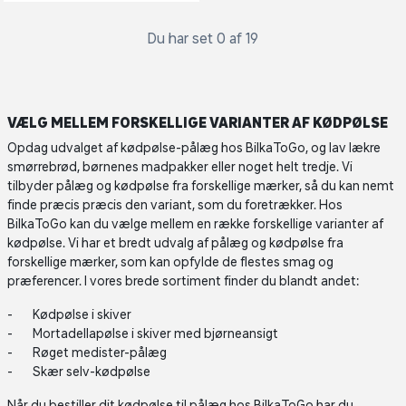
Du har set 0 af 19
VÆLG MELLEM FORSKELLIGE VARIANTER AF KØDPØLSE
Opdag udvalget af kødpølse-pålæg hos BilkaToGo, og lav lækre
smørrebrød, børnenes madpakker eller noget helt tredje. Vi
tilbyder pålæg og kødpølse fra forskellige mærker, så du kan nemt
finde præcis præcis den variant, som du foretrækker. Hos
BilkaToGo kan du vælge mellem en række forskellige varianter af
kødpølse. Vi har et bredt udvalg af pålæg og kødpølse fra
forskellige mærker, som kan opfylde de flestes smag og
præferencer. I vores brede sortiment finder du blandt andet:
Kødpølse i skiver
Mortadellapølse i skiver med bjørneansigt
Røget medister-pålæg
Skær selv-kødpølse
Når du bestiller dit kødpølse til pålæg hos BilkaToGo har du