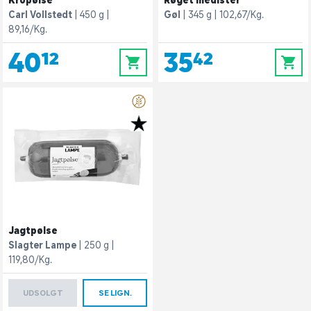
Kropølse
Røget medister
Carl Vollstedt
450 g
Gøl
345 g
102,67/Kg.
89,16/Kg.
40,12
35,42
0
0
Jagtpølse
Slagter Lampe
250 g
119,80/Kg.
UDSOLGT
SE LIGN.