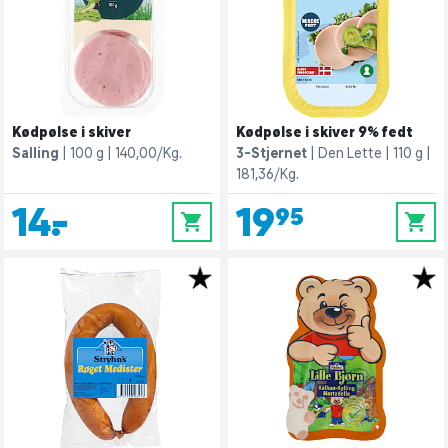
Kødpølse i skiver
Kødpølse i skiver 9% fedt
Salling
100 g
140,00/Kg.
3-Stjernet
Den Lette
110 g
181,36/Kg.
14,-
19,95
0
0