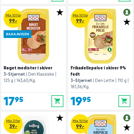
Mix 10 for
Mix 10 for
99.-
99.-
BILKA AVISEN
Røget medister i skiver
Frikadellepølse i skiver 9%
3-Stjernet
Den Klassiske
fedt
125 g
143,60/Kg.
3-Stjernet
Den Lette
110 g
181,36/Kg.
17,95
19,95
0
0
Mix 3 for
Mix 10 for
39.-
99.-