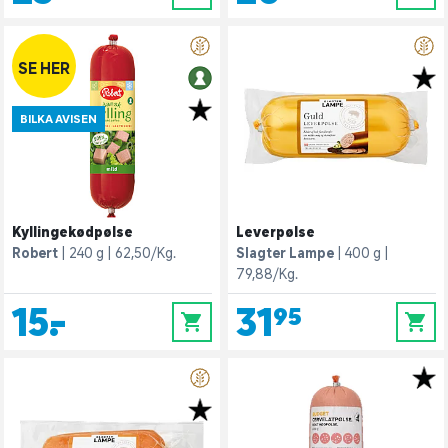
SE HER
BILKA AVISEN
Kyllingekødpølse
Leverpølse
Robert
240 g
62,50/Kg.
Slagter Lampe
400 g
79,88/Kg.
15,-
31,95
0
0