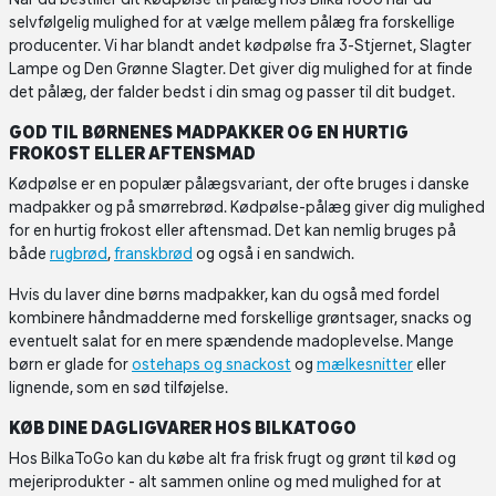
selvfølgelig mulighed for at vælge mellem pålæg fra forskellige
producenter. Vi har blandt andet kødpølse fra 3-Stjernet, Slagter
Lampe og Den Grønne Slagter. Det giver dig mulighed for at finde
det pålæg, der falder bedst i din smag og passer til dit budget.
GOD TIL BØRNENES MADPAKKER OG EN HURTIG
FROKOST ELLER AFTENSMAD
Kødpølse er en populær pålægsvariant, der ofte bruges i danske
madpakker og på smørrebrød. Kødpølse-pålæg giver dig mulighed
for en hurtig frokost eller aftensmad. Det kan nemlig bruges på
både
rugbrød
,
franskbrød
og også i en sandwich.
Hvis du laver dine børns madpakker, kan du også med fordel
kombinere håndmadderne med forskellige grøntsager, snacks og
eventuelt salat for en mere spændende madoplevelse. Mange
børn er glade for
ostehaps og snackost
og
mælkesnitter
eller
lignende, som en sød tilføjelse.
KØB DINE DAGLIGVARER HOS BILKATOGO
Hos BilkaToGo kan du købe alt fra frisk frugt og grønt til kød og
mejeriprodukter - alt sammen online og med mulighed for at