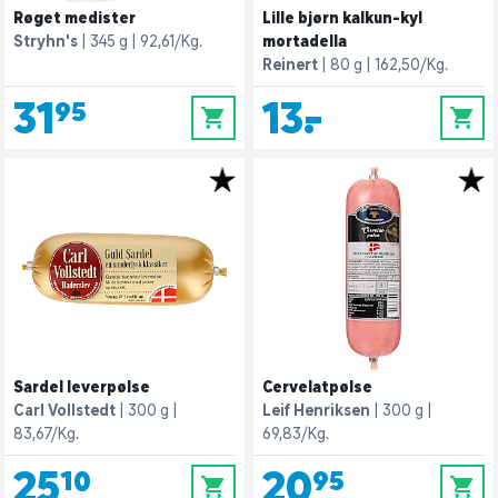
Røget medister
Lille bjørn kalkun-kyl
Stryhn's
345 g
92,61/Kg.
mortadella
Reinert
80 g
162,50/Kg.
31,95
13,-
0
0
Sardel leverpølse
Cervelatpølse
Carl Vollstedt
300 g
Leif Henriksen
300 g
83,67/Kg.
69,83/Kg.
25,10
20,95
0
0