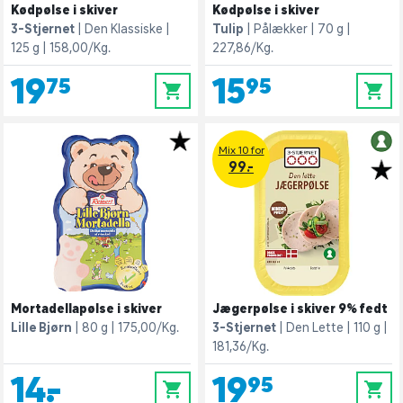
Kødpølse i skiver
Kødpølse i skiver
3-Stjernet
Den Klassiske
Tulip
Pålækker
70 g
125 g
158,00/Kg.
227,86/Kg.
19,75
15,95
0
0
Mix 10 for
99.-
Mortadellapølse i skiver
Jægerpølse i skiver 9% fedt
Lille Bjørn
80 g
175,00/Kg.
3-Stjernet
Den Lette
110 g
181,36/Kg.
14,-
19,95
0
0