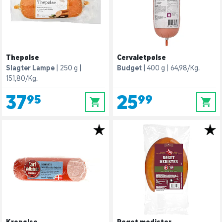
Thepølse
Cervaletpølse
Slagter Lampe
250 g
Budget
400 g
64,98/Kg.
151,80/Kg.
37,95
25,99
0
0