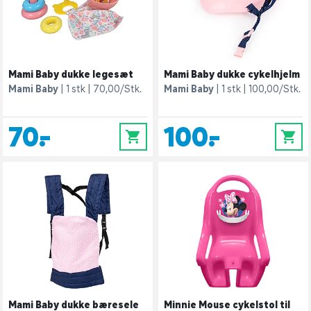
Mami Baby dukke legesæt
Mami Baby dukke cykelhjelm
Mami Baby
1 stk
70,00/Stk.
Mami Baby
1 stk
100,00/Stk.
70,-
100,-
0
0
Mami Baby dukke bæresele
Minnie Mouse cykelstol til