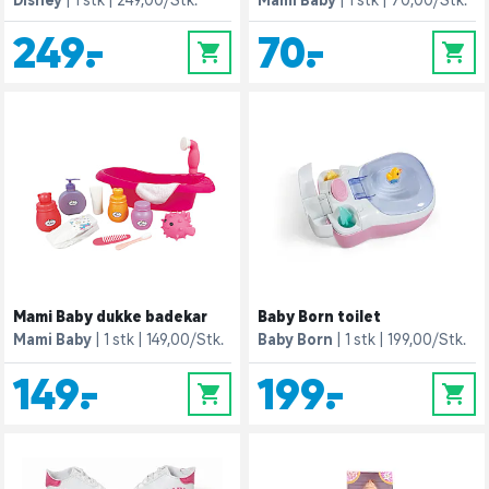
Disney
1 stk
249,00/Stk.
Mami Baby
1 stk
70,00/Stk.
249,-
70,-
0
0
Mami Baby dukke badekar
Baby Born toilet
Mami Baby
1 stk
149,00/Stk.
Baby Born
1 stk
199,00/Stk.
149,-
199,-
0
0