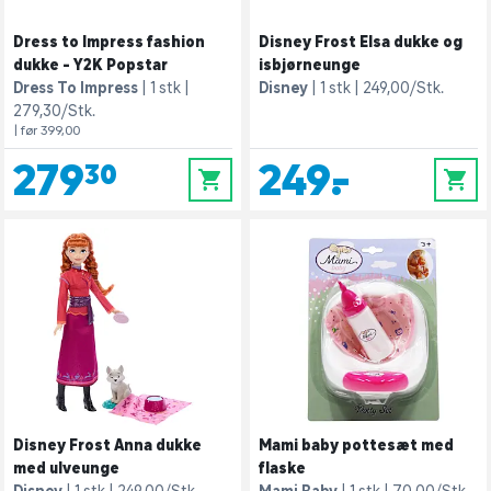
Dress to Impress fashion
Disney Frost Elsa dukke og
dukke - Y2K Popstar
isbjørneunge
Dress To Impress
1 stk
Disney
1 stk
249,00/Stk.
279,30/Stk.
| før 399,00
279,30
249,-
0
0
Disney Frost Anna dukke
Mami baby pottesæt med
med ulveunge
flaske