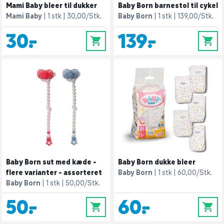
Mami Baby bleer til dukker
Baby Born barnestol til cykel
Mami Baby
1 stk
30,00/Stk.
Baby Born
1 stk
139,00/Stk.
30,-
139,-
0
0
Baby Born sut med kæde -
Baby Born dukke bleer
flere varianter - assorteret
Baby Born
1 stk
60,00/Stk.
Baby Born
1 stk
50,00/Stk.
50,-
60,-
0
0