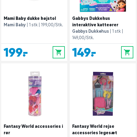
Mami Baby dukke højstol
Gabbys Dukkehus
Mami Baby
1 stk
199,00/Stk.
interaktive katteører
Gabbys Dukkehus
1 stk
149,00/Stk.
199,-
149,-
0
0
Fantasy World accessories i
Fantasy World rejse
rør
accessories legesæt