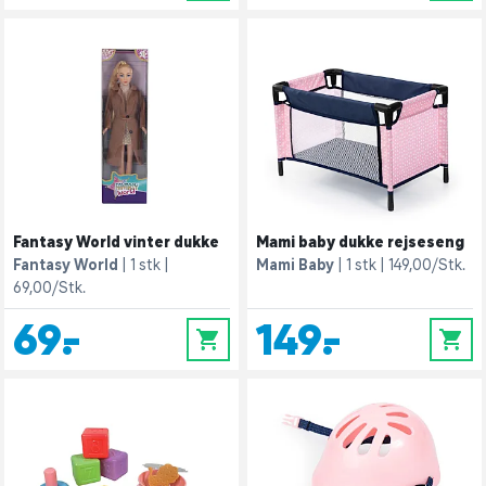
Fantasy World vinter dukke
Mami baby dukke rejseseng
Fantasy World
1 stk
Mami Baby
1 stk
149,00/Stk.
69,00/Stk.
69,-
149,-
0
0