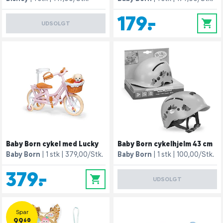
179,-
0
UDSOLGT
Baby Born cykel med Lucky
Baby Born cykelhjelm 43 cm
Baby Born
1 stk
379,00/Stk.
Baby Born
1 stk
100,00/Stk.
379,-
0
UDSOLGT
Spar
99,60