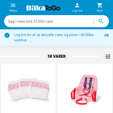
Menu
Log ind
Kurv
Log ind for at se aktuelle varer og priser i dit Bilka
OK
Dukker & tilbehør
varehus
DUKKETILBEHØR
38 VARER