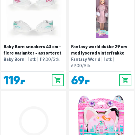
Baby Born sneakers 43 cm -
Fantasy world dukke 29 cm
flere varianter - assorteret
med lyserød vinterfrakke
Baby Born
1 stk
119,00/Stk.
Fantasy World
1 stk
69,00/Stk.
119,-
69,-
0
0