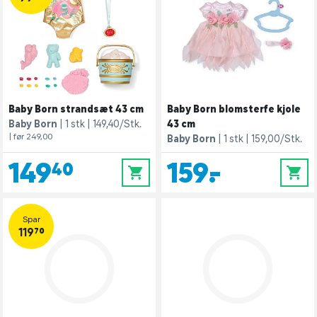
Baby Born strandsæt 43 cm
Baby Born blomsterfe kjole
Baby Born
1 stk
149,40/Stk.
43 cm
| før 249,00
Baby Born
1 stk
159,00/Stk.
149,40
159,-
0
0
Spar
119,70