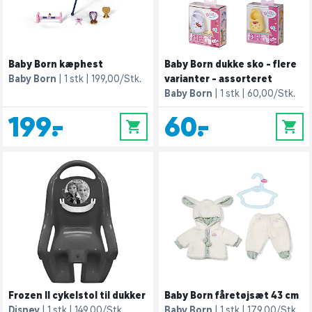
Baby Born kæphest
Baby Born dukke sko - flere
Baby Born
1 stk
199,00/Stk.
varianter - assorteret
Baby Born
1 stk
60,00/Stk.
199,-
60,-
0
0
Frozen II cykelstol til dukker
Baby Born fåretøjsæt 43 cm
Disney
1 stk
149,00/Stk.
Baby Born
1 stk
179,00/Stk.