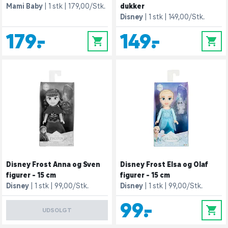
Mami Baby
1 stk
179,00/Stk.
dukker
Disney
1 stk
149,00/Stk.
179,-
149,-
0
0
Disney Frost Anna og Sven
Disney Frost Elsa og Olaf
figurer - 15 cm
figurer - 15 cm
Disney
1 stk
99,00/Stk.
Disney
1 stk
99,00/Stk.
99,-
0
UDSOLGT