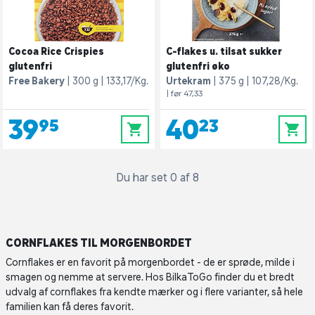
Cocoa Rice Crispies
C-flakes u. tilsat sukker
glutenfri
glutenfri øko
Free Bakery
300 g
133,17/Kg.
Urtekram
375 g
107,28/Kg.
| før 47,33
39,95
40,23
0
0
Du har set 0 af 8
CORNFLAKES TIL MORGENBORDET
Cornflakes er en favorit på morgenbordet - de er sprøde, milde i
smagen og nemme at servere. Hos BilkaToGo finder du et bredt
udvalg af cornflakes fra kendte mærker og i flere varianter, så hele
familien kan få deres favorit.