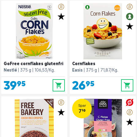
GoFree cornflakes glutenfri
Cornflakes
Nestlé
375 g
106,53/Kg.
Easis
375 g
71,87/Kg.
39,95
26,95
0
0
Spar
7,10