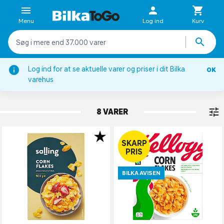
Menu
Log ind
Kurv
Log ind for at se aktuelle varer og priser i dit Bilka
OK
Morgenmadsprodukter
varehus
CORNFLAKES
8 VARER
SKARP
PRIS
BILKA AVISEN