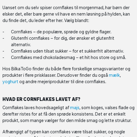
Uanset om du selv spiser cornflakes til morgenmad, har børn der
elsker det, eller bare gerne vil have en nem løsning på hylden, kan
du finde det, du leder efter her. Vælg blandt:
Cornflakes – de populære, sprøde og gyldne flager.
Glutenfri cornflakes – for dig, der ønsker et glutenfrit
alternativ.
Cornflakes uden tilsat sukker – for et sukkerfrit alternativ.
Cornflakes med chokoladesmag – et hit hos store og små.
Hos BilkaToGo finder du både flere forskellige smagsvarianter og
produkter i flere prisklasser. Derudover finder du også
mælk
,
yoghurt
og andre mejeriprodukter til dine cornflakes.
HVAD ER CORNFLAKES LAVET AF?
Cornflakes laves hovedsageligt af
majs
, som koges, valses flade og
derefter ristes for at få den sprøde konsistens. Det er et enkelt
produkt, som mange vælger for den milde smag og lette struktur.
Afhængigt af typen kan cornflakes være tilsat sukker, og nogle