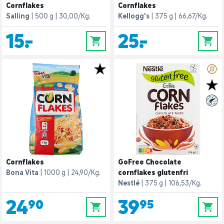
Cornflakes
Cornflakes
Salling
500 g
30,00/Kg.
Kellogg's
375 g
66,67/Kg.
15,-
25,-
0
0
Cornflakes
GoFree Chocolate
Bona Vita
1000 g
24,90/Kg.
cornflakes glutenfri
Nestlé
375 g
106,53/Kg.
24,90
39,95
0
0