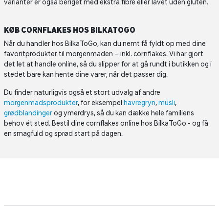
varianter er også beriget med ekstra fibre eller lavet uden gluten.
KØB CORNFLAKES HOS BILKATOGO
Når du handler hos BilkaToGo, kan du nemt få fyldt op med dine
favoritprodukter til morgenmaden – inkl. cornflakes. Vi har gjort
det let at handle online, så du slipper for at gå rundt i butikken og i
stedet bare kan hente dine varer, når det passer dig.
Du finder naturligvis også et stort udvalg af andre
morgenmadsprodukter
, for eksempel
havregryn
,
müsli
,
grødblandinger
og ymerdrys, så du kan dække hele familiens
behov ét sted. Bestil dine cornflakes online hos BilkaToGo - og få
en smagfuld og sprød start på dagen.