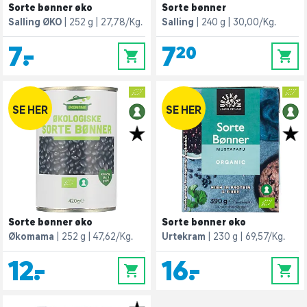
Sorte bønner øko
Sorte bønner
Salling ØKO
252 g
27,78/Kg.
Salling
240 g
30,00/Kg.
7,-
7,20
0
0
SE HER
SE HER
Sorte bønner øko
Sorte bønner øko
Økomama
252 g
47,62/Kg.
Urtekram
230 g
69,57/Kg.
12,-
16,-
0
0