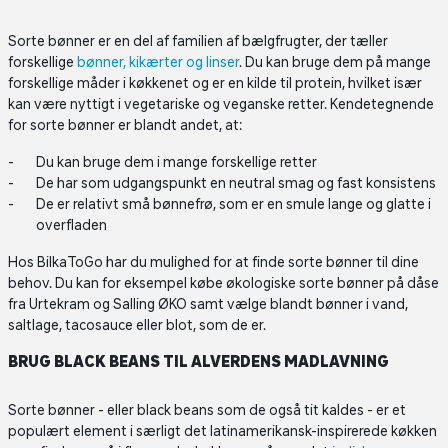
Sorte bønner er en del af familien af bælgfrugter, der tæller
forskellige
bønner, kikærter og linser
. Du kan bruge dem på mange
forskellige måder i køkkenet og er en kilde til protein, hvilket især
kan være nyttigt i vegetariske og veganske retter. Kendetegnende
for sorte bønner er blandt andet, at:
Du kan bruge dem i mange forskellige retter
De har som udgangspunkt en neutral smag og fast konsistens
De er relativt små bønnefrø, som er en smule lange og glatte i
overfladen
Hos BilkaToGo har du mulighed for at finde sorte bønner til dine
behov. Du kan for eksempel købe økologiske sorte bønner på dåse
fra Urtekram og Salling ØKO samt vælge blandt bønner i vand,
saltlage, tacosauce eller blot, som de er.
BRUG BLACK BEANS TIL ALVERDENS MADLAVNING
Sorte bønner - eller black beans som de også tit kaldes - er et
populært element i særligt det latinamerikansk-inspirerede køkken