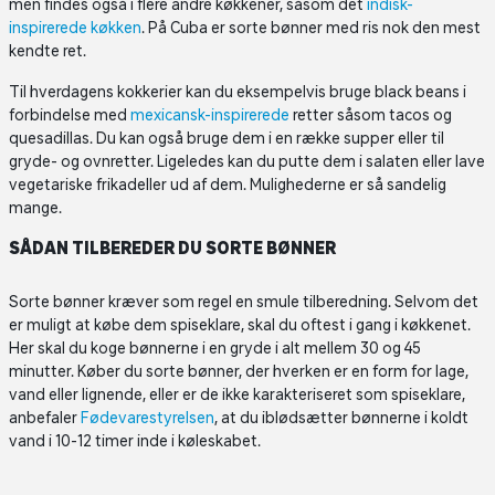
men findes også i flere andre køkkener, såsom det
indisk-
inspirerede køkken
. På Cuba er sorte bønner med ris nok den mest
kendte ret.
Til hverdagens kokkerier kan du eksempelvis bruge black beans i
forbindelse med
mexicansk-inspirerede
retter såsom tacos og
quesadillas. Du kan også bruge dem i en række supper eller til
gryde- og ovnretter. Ligeledes kan du putte dem i salaten eller lave
vegetariske frikadeller ud af dem. Mulighederne er så sandelig
mange.
SÅDAN TILBEREDER DU SORTE BØNNER
Sorte bønner kræver som regel en smule tilberedning. Selvom det
er muligt at købe dem spiseklare, skal du oftest i gang i køkkenet.
Her skal du koge bønnerne i en gryde i alt mellem 30 og 45
minutter. Køber du sorte bønner, der hverken er en form for lage,
vand eller lignende, eller er de ikke karakteriseret som spiseklare,
anbefaler
Fødevarestyrelsen
, at du iblødsætter bønnerne i koldt
vand i 10-12 timer inde i køleskabet.