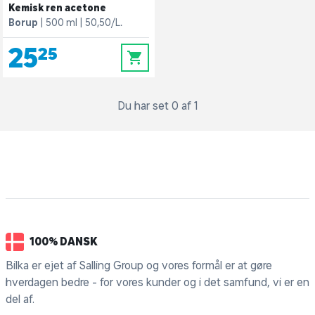
Kemisk ren acetone
Borup
500 ml
50,50/L.
25,25
0
Du har set 0 af 1
100% DANSK
Bilka er ejet af Salling Group og vores formål er at gøre
hverdagen bedre - for vores kunder og i det samfund, vi er en
del af.