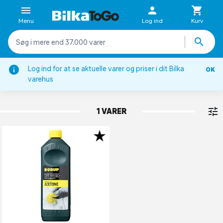
Menu
Log ind
Kurv
Log ind for at se aktuelle varer og priser i dit Bilka
OK
Kemiske produkter
varehus
ACETONE
1 VARER