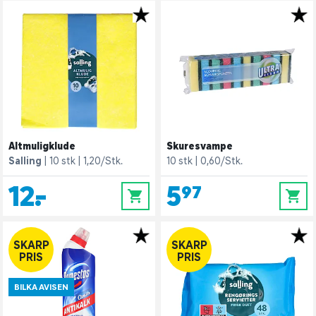
Altmuligklude
Skuresvampe
Salling
10 stk
1,20/Stk.
10 stk
0,60/Stk.
12,-
5,97
0
0
SKARP
SKARP
PRIS
PRIS
BILKA AVISEN