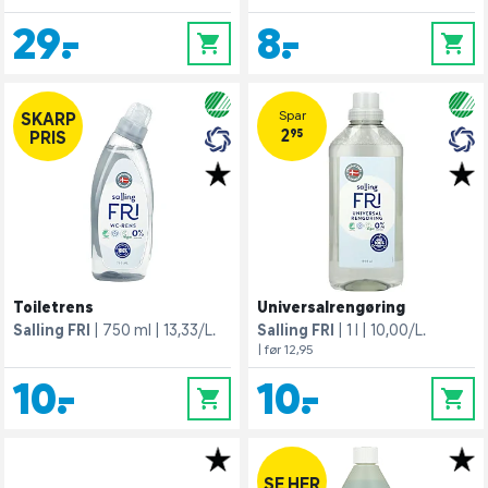
29,-
8,-
0
0
Spar
SKARP
2,95
PRIS
Toiletrens
Universalrengøring
Salling FRI
750 ml
13,33/L.
Salling FRI
1 l
10,00/L.
| før 12,95
10,-
10,-
0
0
SE HER