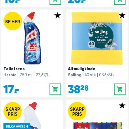
SE HER
Toiletrens
Altmuligklude
Harpic
750 ml
22,67/L.
Salling
40 stk
0,96/Stk.
17,-
38,28
0
0
SKARP
SKARP
PRIS
PRIS
BILKA AVISEN