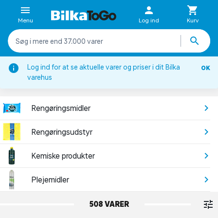
Menu
Log ind
Kurv
Log ind for at se aktuelle varer og priser i dit Bilka
OK
Husholdning
varehus
RENGØRING
Rengøringsmidler
Rengøringsudstyr
Kemiske produkter
Plejemidler
508 VARER