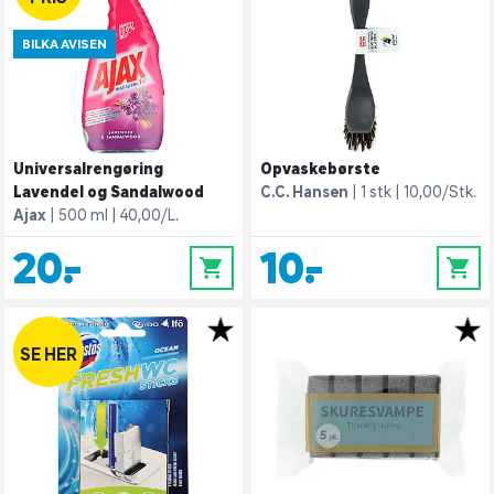
BILKA AVISEN
Universalrengøring
Opvaskebørste
Lavendel og Sandalwood
C.C. Hansen
1 stk
10,00/Stk.
Ajax
500 ml
40,00/L.
20,-
10,-
0
0
SE HER