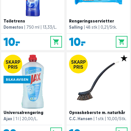
Toiletrens
Rengøringsservietter
Domestos
750 ml
13,33/L.
Salling
48 stk
0,21/Stk.
10,-
10,-
0
0
SKARP
SKARP
PRIS
PRIS
BILKA AVISEN
Universalrengøring
Opvaskebørste m. naturhår
Ajax
1 l
20,00/L.
C.C. Hansen
1 stk
10,00/Stk.