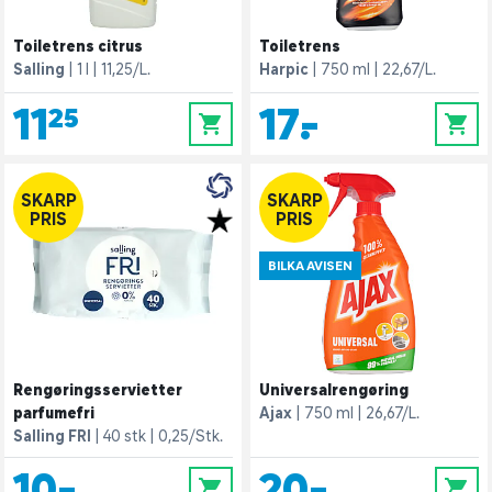
Toiletrens citrus
Toiletrens
Salling
1 l
11,25/L.
Harpic
750 ml
22,67/L.
11,25
17,-
0
0
SKARP
SKARP
PRIS
PRIS
BILKA AVISEN
Rengøringsservietter
Universalrengøring
parfumefri
Ajax
750 ml
26,67/L.
Salling FRI
40 stk
0,25/Stk.
10,-
20,-
0
0