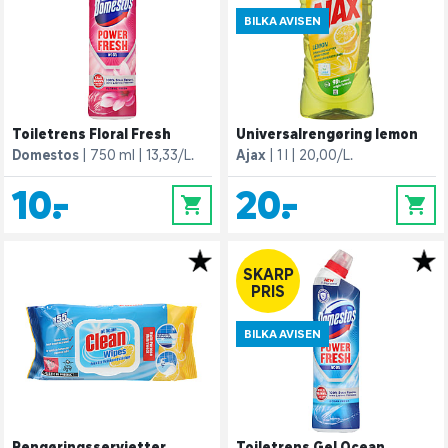
BILKA AVISEN
Toiletrens Floral Fresh
Universalrengøring lemon
Domestos
750 ml
13,33/L.
Ajax
1 l
20,00/L.
10,-
20,-
0
0
SKARP
PRIS
BILKA AVISEN
Rengøringsservietter
Toiletrens Gel Ocean