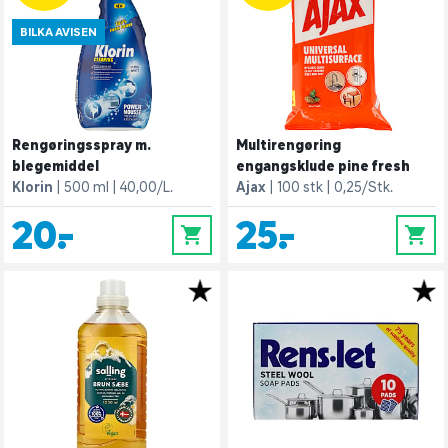
BILKA AVISEN
Rengøringsspray m.
Multirengøring
blegemiddel
engangsklude pine fresh
Klorin
500 ml
40,00/L.
Ajax
100 stk
0,25/Stk.
20,-
25,-
0
0