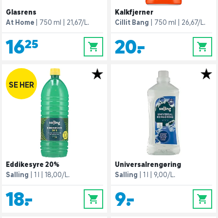
Glasrens
Kalkfjerner
At Home
750 ml
21,67/L.
Cillit Bang
750 ml
26,67/L.
16,25
20,-
0
0
SE HER
Eddikesyre 20%
Universalrengøring
Salling
1 l
18,00/L.
Salling
1 l
9,00/L.
18,-
9,-
0
0