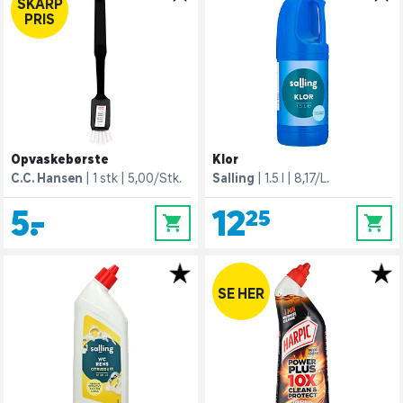
SKARP
PRIS
Opvaskebørste
Klor
C.C. Hansen
1 stk
5,00/Stk.
Salling
1.5 l
8,17/L.
5,-
12,25
0
0
SE HER