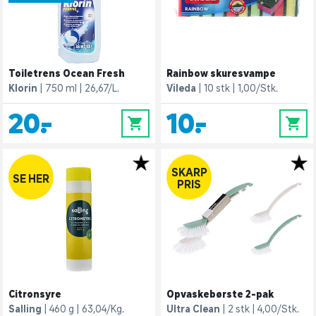
Toiletrens Ocean Fresh
Rainbow skuresvampe
Klorin
750 ml
26,67/L.
Vileda
10 stk
1,00/Stk.
20,-
10,-
0
0
SKARP
SE HER
PRIS
Citronsyre
Opvaskebørste 2-pak
Salling
460 g
63,04/Kg.
Ultra Clean
2 stk
4,00/Stk.