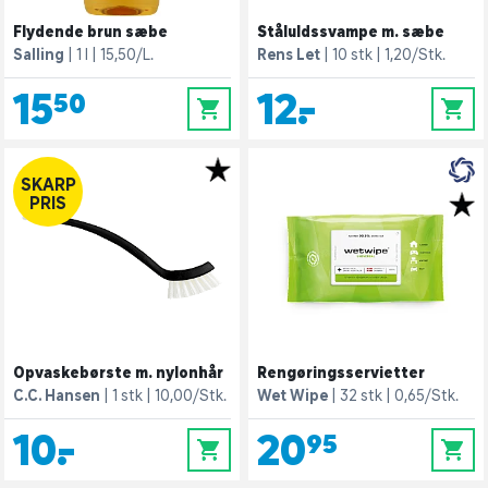
Flydende brun sæbe
Ståluldssvampe m. sæbe
Salling
1 l
15,50/L.
Rens Let
10 stk
1,20/Stk.
15,50
12,-
0
0
SKARP
PRIS
Opvaskebørste m. nylonhår
Rengøringsservietter
C.C. Hansen
1 stk
10,00/Stk.
Wet Wipe
32 stk
0,65/Stk.
10,-
20,95
0
0