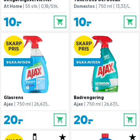
At Home
55 stk
0,18/Stk.
Domestos
750 ml
13,33/L.
10,-
10,-
0
0
SKARP
SKARP
PRIS
PRIS
BILKA AVISEN
BILKA AVISEN
Glasrens
Badrengøring
Ajax
750 ml
26,67/L.
Ajax
750 ml
26,67/L.
20,-
20,-
0
0