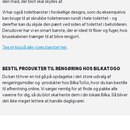
den mad, der blot skal skylles af.
Vi har også toiletbørster i forskellige designs, som du eksempelvis
kan bruge til at skrubbe toiletrensen rundt i hele toilettet - og
derefter kan du skjule den pænt ved siden af toilettet i beholderen.
Derudover har vi en smart børste, der er ideel til fliser og fuger, hvis
brusekabinen trænger til at blive rengjort.
Tag et kig på alle vores børster her.
BESTIL PRODUKTER TIL RENGØRING HOS BILKATOGO
Du kan til hver en tid gå på opdagelse i det store udvalg af
rengøringsmidler og -produkter hos BilkaToGo, hvor du kan bestille
til afhentning online. Vi sørger nemlig for at finde og pakke alle
varerne for dig, så du blot skal hente dem i din lokale Bilka. Så bliver
det ikke meget lettere at handle dagligvarer.