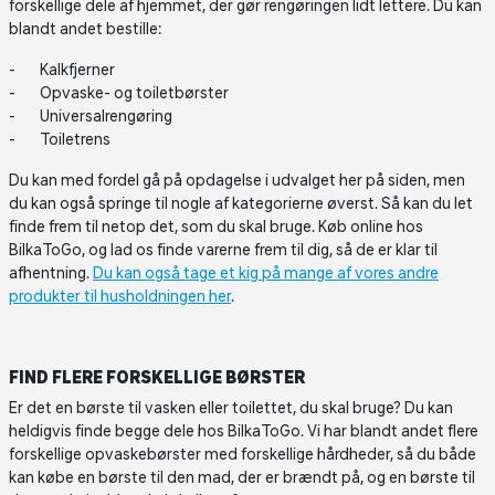
forskellige dele af hjemmet, der gør rengøringen lidt lettere. Du kan
blandt andet bestille:
Kalkfjerner
Opvaske- og toiletbørster
Universalrengøring
Toiletrens
Du kan med fordel gå på opdagelse i udvalget her på siden, men
du kan også springe til nogle af kategorierne øverst. Så kan du let
finde frem til netop det, som du skal bruge. Køb online hos
BilkaToGo, og lad os finde varerne frem til dig, så de er klar til
afhentning.
Du kan også tage et kig på mange af vores andre
produkter til husholdningen her
.
FIND FLERE FORSKELLIGE BØRSTER
Er det en børste til vasken eller toilettet, du skal bruge? Du kan
heldigvis finde begge dele hos BilkaToGo. Vi har blandt andet flere
forskellige opvaskebørster med forskellige hårdheder, så du både
kan købe en børste til den mad, der er brændt på, og en børste til