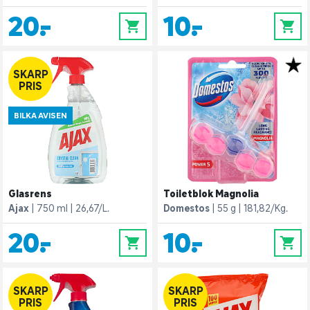
20,-
10,-
0
0
SKARP
PRIS
BILKA AVISEN
Glasrens
Toiletblok Magnolia
Ajax
750 ml
26,67/L.
Domestos
55 g
181,82/Kg.
20,-
10,-
0
0
SKARP
SKARP
PRIS
PRIS