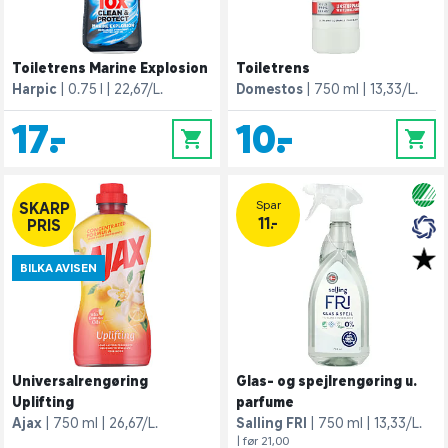
Toiletrens Marine Explosion
Toiletrens
Harpic
0.75 l
22,67/L.
Domestos
750 ml
13,33/L.
17,-
10,-
0
0
Spar
SKARP
11.-
PRIS
BILKA AVISEN
Universalrengøring
Glas- og spejlrengøring u.
Uplifting
parfume
Ajax
750 ml
26,67/L.
Salling FRI
750 ml
13,33/L.
| før 21,00