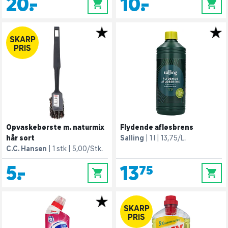
20,-
10,-
0
0
SKARP
PRIS
Opvaskebørste m. naturmix
Flydende afløsbrens
hår sort
Salling
1 l
13,75/L.
C.C. Hansen
1 stk
5,00/Stk.
5,-
13,75
0
0
SKARP
PRIS