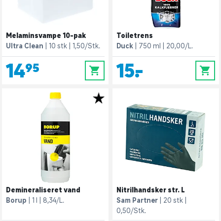
Melaminsvampe 10-pak
Toiletrens
Ultra Clean
10 stk
1,50/Stk.
Duck
750 ml
20,00/L.
14,95
15,-
0
0
Demineraliseret vand
Nitrilhandsker str. L
Borup
1 l
8,34/L.
Sam Partner
20 stk
0,50/Stk.