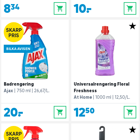
8,34
10,-
0
0
SKARP
PRIS
BILKA AVISEN
Badrengøring
Universalrengøring Floral
Ajax
750 ml
26,67/L.
Freshness
At Home
1000 ml
12,50/L.
20,-
12,50
0
0
SKARP
PRIS