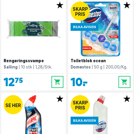
SKARP
PRIS
BILKA AVISEN
Rengøringssvampe
Toiletblok ocean
Salling
10 stk
1,28/Stk.
Domestos
50 g
200,00/Kg.
12,75
10,-
0
0
SKARP
SE HER
PRIS
BILKA AVISEN