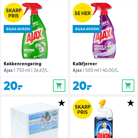
SKARP
SE HER
PRIS
BILKA AVISEN
BILKA AVISEN
Køkkenrengøring
Kalkfjerner
Ajax
750 ml
26,67/L.
Ajax
500 ml
40,00/L.
20,-
20,-
0
0
SKARP
PRIS