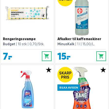
Rengøringssvampe
Afkalker til kaffemaskiner
Budget
10 stk
0,70/Stk.
MinusKalk
1 l
15,00/L.
7,-
15,-
0
0
SKARP
PRIS
BILKA AVISEN