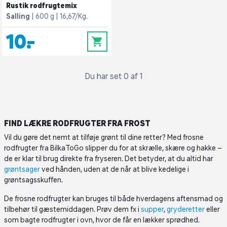
Rustik rodfrugtemix
Salling
600 g
16,67/Kg.
10,-
0
Du har set 0 af 1
FIND LÆKRE RODFRUGTER FRA FROST
Vil du gøre det nemt at tilføje grønt til dine retter? Med frosne
rodfrugter fra BilkaToGo slipper du for at skrælle, skære og hakke –
de er klar til brug direkte fra fryseren. Det betyder, at du altid har
grøntsager
ved hånden, uden at de når at blive kedelige i
grøntsagsskuffen.
De frosne rodfrugter kan bruges til både hverdagens aftensmad og
tilbehør til gæstemiddagen. Prøv dem fx i
supper
,
gryderetter
eller
som bagte rodfrugter i ovn, hvor de får en lækker sprødhed.