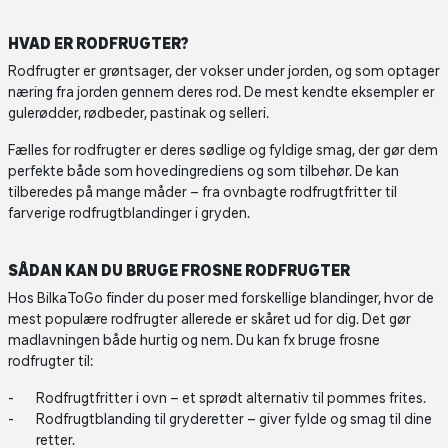
HVAD ER RODFRUGTER?
Rodfrugter er grøntsager, der vokser under jorden, og som optager
næring fra jorden gennem deres rod. De mest kendte eksempler er
gulerødder, rødbeder, pastinak og selleri.
Fælles for rodfrugter er deres sødlige og fyldige smag, der gør dem
perfekte både som hovedingrediens og som tilbehør. De kan
tilberedes på mange måder – fra ovnbagte rodfrugtfritter til
farverige rodfrugtblandinger i gryden.
SÅDAN KAN DU BRUGE FROSNE RODFRUGTER
Hos BilkaToGo finder du poser med forskellige blandinger, hvor de
mest populære rodfrugter allerede er skåret ud for dig. Det gør
madlavningen både hurtig og nem. Du kan fx bruge frosne
rodfrugter til:
Rodfrugtfritter i ovn – et sprødt alternativ til pommes frites.
Rodfrugtblanding til gryderetter – giver fylde og smag til dine
retter.