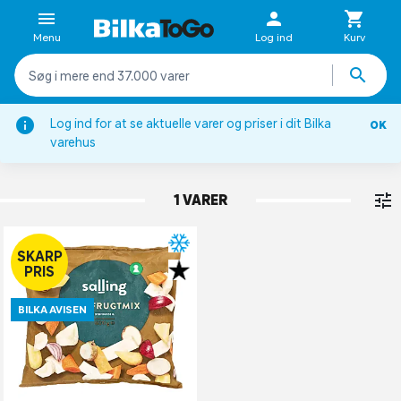
Menu
Log ind
Kurv
Log ind for at se aktuelle varer og priser i dit Bilka
OK
Grøntsager
varehus
RODFRUGTER
1 VARER
SKARP
PRIS
BILKA AVISEN