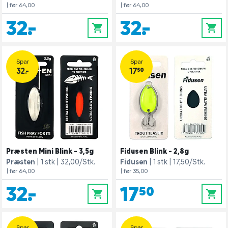
| før 64,00
| før 64,00
32,-
32,-
0
0
Spar
Spar
32.-
17,50
Præsten Mini Blink - 3,5g
Fidusen Blink - 2,8g
Præsten
1 stk
32,00/Stk.
Fidusen
1 stk
17,50/Stk.
| før 64,00
| før 35,00
32,-
17,50
0
0
Spar
Spar