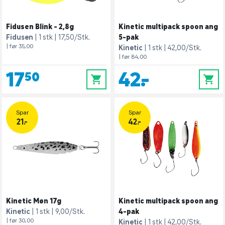
Fidusen Blink - 2,8g
Kinetic multipack spoon ang
Fidusen
1 stk
17,50/Stk.
5-pak
| før 35,00
Kinetic
1 stk
42,00/Stk.
| før 84,00
17,50
42,-
0
0
Spar
Spar
21.-
42.-
Kinetic Møn 17g
Kinetic multipack spoon ang
Kinetic
1 stk
9,00/Stk.
4-pak
| før 30,00
Kinetic
1 stk
42,00/Stk.