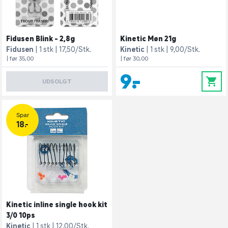
Fidusen Blink - 2,8g
Kinetic Møn 21g
Fidusen
1 stk
17,50/Stk.
Kinetic
1 stk
9,00/Stk.
| før 35,00
| før 30,00
9,-
0
UDSOLGT
Spar
18.-
Kinetic inline single hook kit
3/0 10ps
Kinetic
1 stk
12,00/Stk.