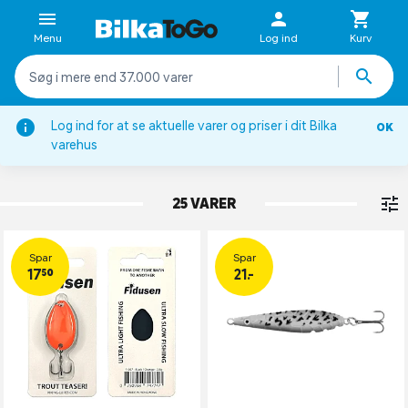
Menu
Log ind
Kurv
Log ind for at se aktuelle varer og priser i dit Bilka
OK
Endegrej & forfang
varehus
ENDEGREJ
25 VARER
Spar
Spar
17,50
21.-