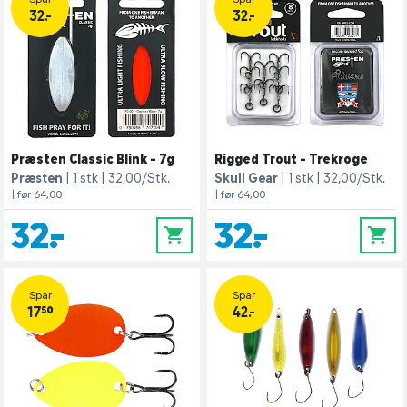
32.-
32.-
Præsten Classic Blink - 7g
Rigged Trout - Trekroge
Præsten
1 stk
32,00/Stk.
Skull Gear
1 stk
32,00/Stk.
| før 64,00
| før 64,00
32,-
32,-
0
0
Spar
Spar
17,50
42.-