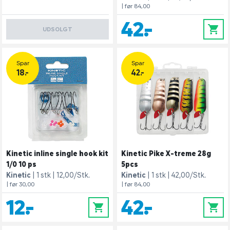
| før 84,00
42,-
0
UDSOLGT
Spar
Spar
18.-
42.-
Kinetic inline single hook kit
Kinetic Pike X-treme 28g
1/0 10 ps
5pcs
Kinetic
1 stk
12,00/Stk.
Kinetic
1 stk
42,00/Stk.
| før 30,00
| før 84,00
12,-
42,-
0
0