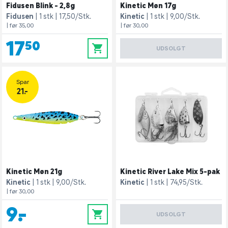
Fidusen Blink - 2,8g
Kinetic Møn 17g
Fidusen
1 stk
17,50/Stk.
Kinetic
1 stk
9,00/Stk.
| før 35,00
| før 30,00
17,50
0
UDSOLGT
Spar
21.-
Kinetic Møn 21g
Kinetic River Lake Mix 5-pak
Kinetic
1 stk
9,00/Stk.
Kinetic
1 stk
74,95/Stk.
| før 30,00
9,-
0
UDSOLGT