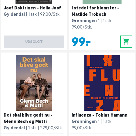
Joof Doktrinen - Hella Joof
I stedet for blomster -
Gyldendal
1 stk
99,00/Stk.
Matilde Trobeck
Grønningen 1
1 stk
99,00/Stk.
99,-
0
UDSOLGT
Det skal blive godt nu -
Influenza - Tobias Hamann
Glenn Bech og Mutti
Grønningen 1
1 stk
Gyldendal
1 stk
229,00/Stk.
99,00/Stk.