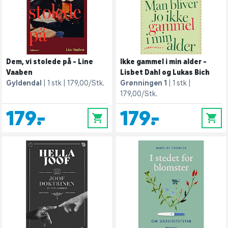
Dem, vi stolede på - Line
Ikke gammel i min alder -
Vaaben
Lisbet Dahl og Lukas Bich
Gyldendal
1 stk
179,00/Stk.
Grønningen 1
1 stk
179,00/Stk.
179,-
179,-
0
0