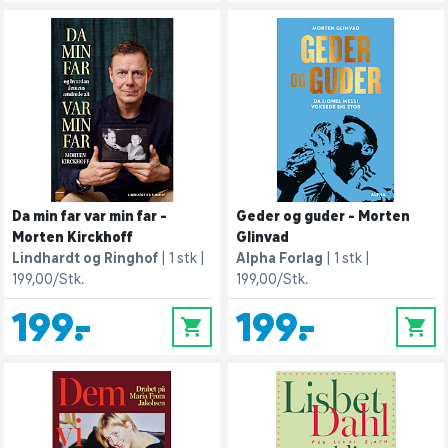
Da min far var min far -
Geder og guder - Morten
Morten Kirckhoff
Glinvad
Lindhardt og Ringhof
1 stk
Alpha Forlag
1 stk
199,00/Stk.
199,00/Stk.
199,-
199,-
0
0