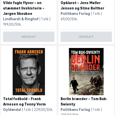
Vilde fugle flyver - en
Opklaret - Jens Møller
utæmmet livshistorie -
Jensen og Stine Bolther
Jørgen Skouboe
Politikens Forlag
1 stk
Lindhardt & Ringhof
1 stk
69,00/Stk.
199,00/Stk.
UDSOLGT
UDSOLGT
Total fodbold - Frank
Berlin brænder - Tom Buk-
Arnesen og Tonny Vorm
Swienty
Gyldendal
1 stk
229,00/Stk.
Politikens Forlag
1 stk