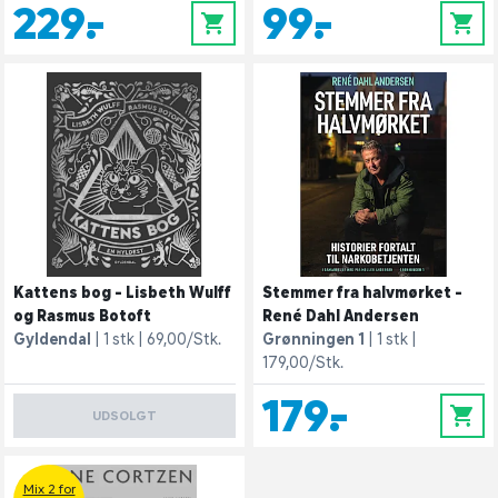
229,-
99,-
0
0
Kattens bog - Lisbeth Wulff
Stemmer fra halvmørket -
og Rasmus Botoft
René Dahl Andersen
Gyldendal
1 stk
69,00/Stk.
Grønningen 1
1 stk
179,00/Stk.
179,-
0
UDSOLGT
Mix 2 for