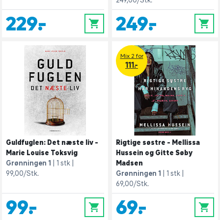
249,00/Stk.
229,-
249,-
0
0
Mix 2 for
111.-
Guldfuglen: Det næste liv -
Rigtige søstre - Mellissa
Marie Louise Toksvig
Hussein og Gitte Søby
Grønningen 1
1 stk
Madsen
99,00/Stk.
Grønningen 1
1 stk
69,00/Stk.
99,-
69,-
0
0