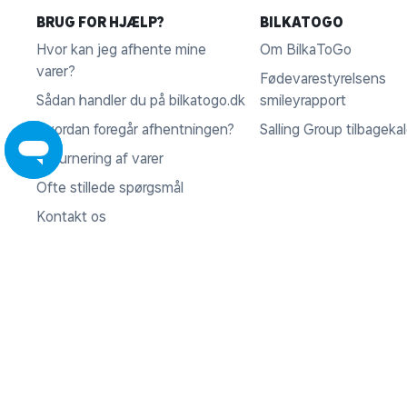
BRUG FOR HJÆLP?
BILKATOGO
Hvor kan jeg afhente mine
Om BilkaToGo
varer?
Fødevarestyrelsens
Sådan handler du på bilkatogo.dk
smileyrapport
Hvordan foregår afhentningen?
Salling Group tilbageka
Returnering af varer
Ofte stillede spørgsmål
Kontakt os
Fortryd køb
KONTAKT
Rosbjergvej 33, 8220 Brabrand
VI ACCEPTERER
CVR 35 95 47 16