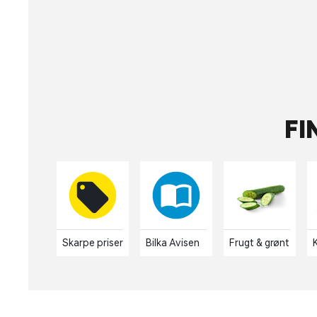
FI
Skarpe priser
Bilka Avisen
Frugt & grønt