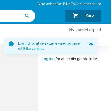
Bilka Avisen
Om BilkaToGo
Kundeservice
Kurv
Ny kunde
Log ind
DIN INDKØBSKURV
Log ind for at se aktuelle varer og priser i
OK
dit Bilka varehus
Din indkøbskurv er tom.
Log ind
for at se din gemte kurv.