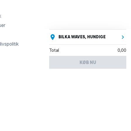
k
ser
BILKA WAVES, HUNDIGE
ivspolitik
Total
0,00
KØB NU