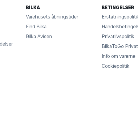
BILKA
BETINGELSER
Varehusets åbningstider
Erstatningspoliti
Find Bilka
Handelsbetingel
Bilka Avisen
Privatlivspolitik
ldelser
BilkaToGo Privatl
Info om varerne
Cookiepolitik
© COPYRIGHT 2017 - 2026
BILKATOGO