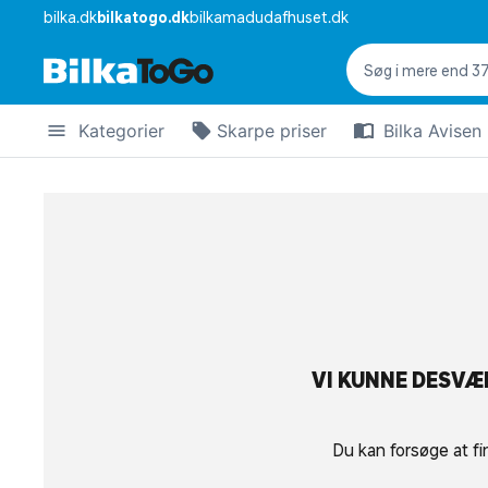
bilka.dk
bilkatogo.dk
bilkamadudafhuset.dk
Kategorier
Skarpe priser
Bilka Avisen
VI KUNNE DESVÆR
Du kan forsøge at fi