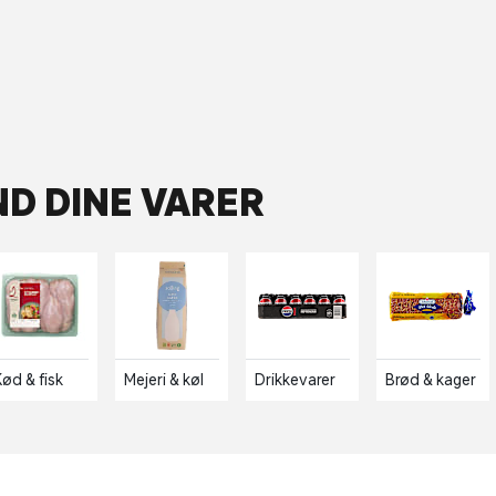
ND DINE VARER
Kød & fisk
Mejeri & køl
Drikkevarer
Brød & kager