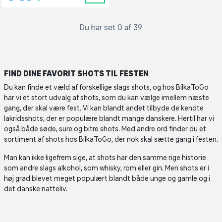
Du har set 0 af 39
FIND DINE FAVORIT SHOTS TIL FESTEN
Du kan finde et væld af forskellige slags shots, og hos BilkaToGo
har vi et stort udvalg af shots, som du kan vælge imellem næste
gang, der skal være fest. Vi kan blandt andet tilbyde de kendte
lakridsshots, der er populære blandt mange danskere. Hertil har vi
også både søde, sure og bitre shots. Med andre ord finder du et
sortiment af shots hos BilkaToGo, der nok skal sætte gang i festen.
Man kan ikke ligefrem sige, at shots har den samme rige historie
som andre slags alkohol, som whisky, rom eller gin. Men shots er i
høj grad blevet meget populært blandt både unge og gamle og i
det danske natteliv.