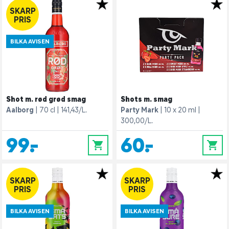
SKARP
PRIS
BILKA AVISEN
Shot m. rød grød smag
Shots m. smag
Aalborg
70 cl
141,43/L.
Party Mark
10 x 20 ml
300,00/L.
99,-
60,-
0
0
SKARP
SKARP
PRIS
PRIS
BILKA AVISEN
BILKA AVISEN