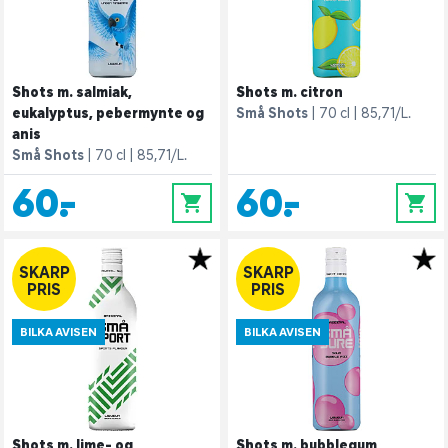
Shots m. salmiak,
Shots m. citron
eukalyptus, pebermynte og
Små Shots
70 cl
85,71/L.
anis
Små Shots
70 cl
85,71/L.
60,-
60,-
0
0
SKARP
SKARP
PRIS
PRIS
BILKA AVISEN
BILKA AVISEN
Shots m. lime- og
Shots m. bubblegum