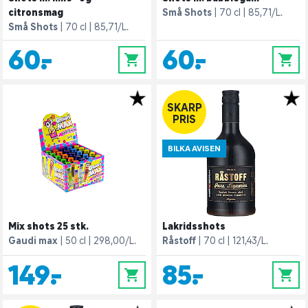
citronsmag
Små Shots
70 cl
85,71/L.
Små Shots
70 cl
85,71/L.
60,-
60,-
0
0
SKARP
PRIS
BILKA AVISEN
Mix shots 25 stk.
Lakridsshots
Gaudi max
50 cl
298,00/L.
Råstoff
70 cl
121,43/L.
149,-
85,-
0
0