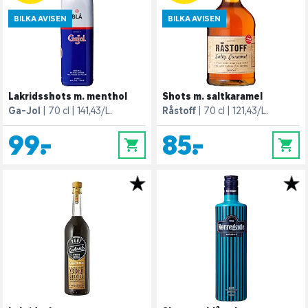
BILKA AVISEN
BILKA AVISEN
Lakridsshots m. menthol
Shots m. saltkaramel
Ga-Jol
70 cl
141,43/L.
Råstoff
70 cl
121,43/L.
99,-
85,-
0
0