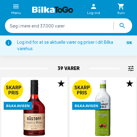
Menu
Log ind
Kurv
Log ind for at se aktuelle varer og priser i dit Bilka
OK
Spiritus & likør
varehus
SHOTS
39 VARER
SKARP
SKARP
PRIS
PRIS
BILKA AVISEN
BILKA AVISEN