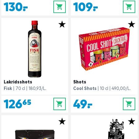
130,-
109,-
0
0
Lakridsshots
Shots
Fisk
70 cl
180,93/L.
Cool Shots
10 cl
490,00/L.
126,65
49,-
0
0