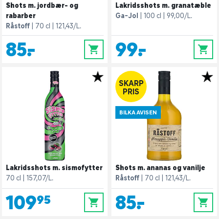
Shots m. jordbær- og
Lakridsshots m. granatæble
rabarber
Ga-Jol
100 cl
99,00/L.
Råstoff
70 cl
121,43/L.
85,-
99,-
0
0
SKARP
PRIS
BILKA AVISEN
Lakridsshots m. sismofytter
Shots m. ananas og vanilje
70 cl
157,07/L.
Råstoff
70 cl
121,43/L.
109,95
85,-
0
0