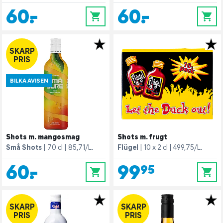
60,-
60,-
0
0
SKARP
PRIS
BILKA AVISEN
Shots m. mangosmag
Shots m. frugt
Små Shots
70 cl
85,71/L.
Flügel
10 x 2 cl
499,75/L.
60,-
99,95
0
0
SKARP
SKARP
PRIS
PRIS