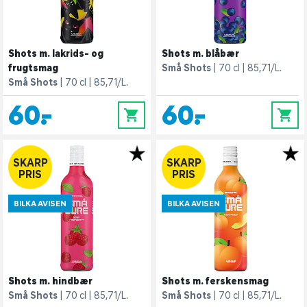
Shots m. lakrids- og
Shots m. blåbær
frugtsmag
Små Shots
70 cl
85,71/L.
Små Shots
70 cl
85,71/L.
60,-
60,-
0
0
SKARP
SKARP
PRIS
PRIS
BILKA AVISEN
BILKA AVISEN
Shots m. hindbær
Shots m. ferskensmag
Små Shots
70 cl
85,71/L.
Små Shots
70 cl
85,71/L.