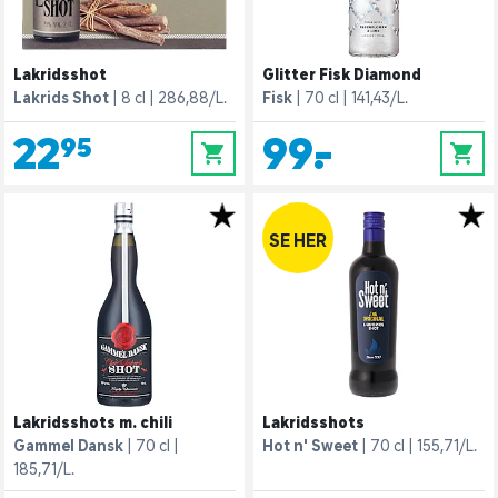
Lakridsshot
Glitter Fisk Diamond
Lakrids Shot
8 cl
286,88/L.
Fisk
70 cl
141,43/L.
22,95
99,-
0
0
SE HER
Lakridsshots m. chili
Lakridsshots
Gammel Dansk
70 cl
Hot n' Sweet
70 cl
155,71/L.
185,71/L.