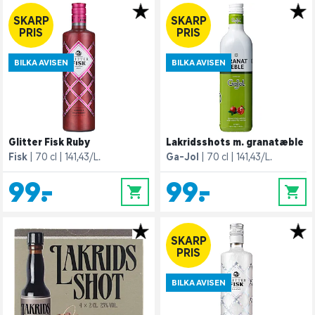
SKARP
SKARP
PRIS
PRIS
BILKA AVISEN
BILKA AVISEN
Glitter Fisk Ruby
Lakridsshots m. granatæble
Fisk
70 cl
141,43/L.
Ga-Jol
70 cl
141,43/L.
99,-
99,-
0
0
SKARP
PRIS
BILKA AVISEN