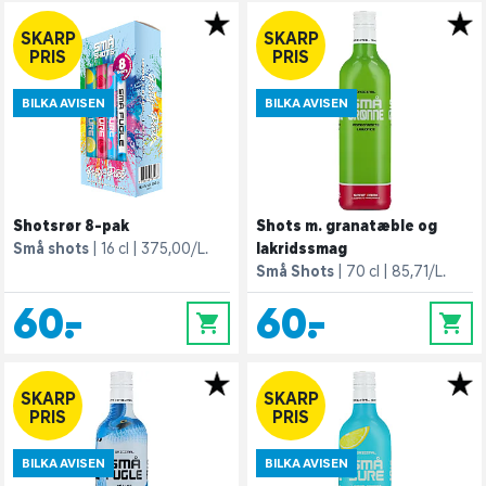
SKARP
SKARP
PRIS
PRIS
BILKA AVISEN
BILKA AVISEN
Shotsrør 8-pak
Shots m. granatæble og
Små shots
16 cl
375,00/L.
lakridssmag
Små Shots
70 cl
85,71/L.
60,-
60,-
0
0
SKARP
SKARP
PRIS
PRIS
BILKA AVISEN
BILKA AVISEN