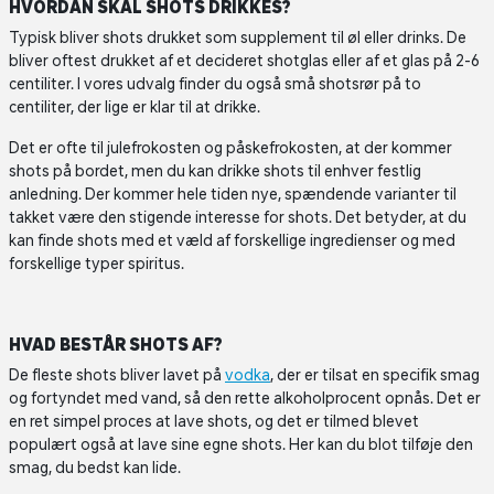
HVORDAN SKAL SHOTS DRIKKES?
Typisk bliver shots drukket som supplement til øl eller drinks. De
bliver oftest drukket af et decideret shotglas eller af et glas på 2-6
centiliter. I vores udvalg finder du også små shotsrør på to
centiliter, der lige er klar til at drikke.
Det er ofte til julefrokosten og påskefrokosten, at der kommer
shots på bordet, men du kan drikke shots til enhver festlig
anledning. Der kommer hele tiden nye, spændende varianter til
takket være den stigende interesse for shots. Det betyder, at du
kan finde shots med et væld af forskellige ingredienser og med
forskellige typer spiritus.
HVAD BESTÅR SHOTS AF?
De fleste shots bliver lavet på
vodka
, der er tilsat en specifik smag
og fortyndet med vand, så den rette alkoholprocent opnås. Det er
en ret simpel proces at lave shots, og det er tilmed blevet
populært også at lave sine egne shots. Her kan du blot tilføje den
smag, du bedst kan lide.