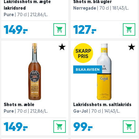
Lakridsshots m. ægte
Shots m. blå ugler
lakridsrod
Nørregade
70 cl
181,43/L.
Pure
70 cl
212,86/L.
149,-
127,-
0
0
SKARP
PRIS
BILKA AVISEN
Shots m. æble
Lakridsshots m. saltlakrids
Pure
70 cl
212,86/L.
Ga-Jol
70 cl
141,43/L.
149,-
99,-
0
0