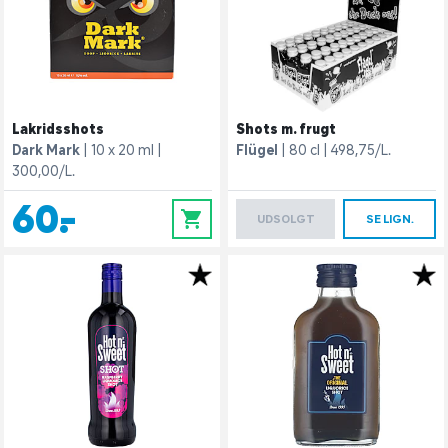
Lakridsshots
Shots m. frugt
Dark Mark
10 x 20 ml
Flügel
80 cl
498,75/L.
300,00/L.
60,-
0
UDSOLGT
SE LIGN.