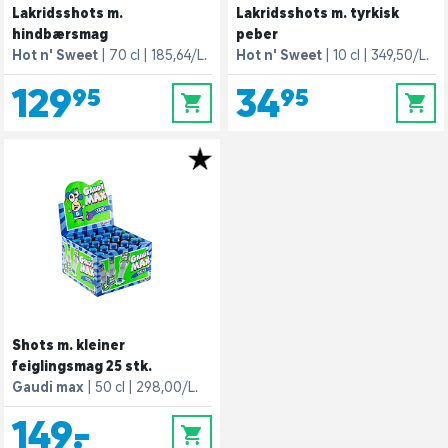
Lakridsshots m.
Lakridsshots m. tyrkisk
hindbærsmag
peber
Hot n' Sweet
70 cl
185,64/L.
Hot n' Sweet
10 cl
349,50/L.
129,95
34,95
0
0
Shots m. kleiner
feiglingsmag 25 stk.
Gaudi max
50 cl
298,00/L.
149,-
0