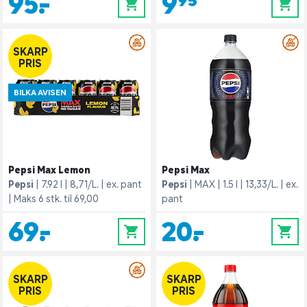
95,-
9,95
0
0
SKARP
PRIS
BILKA AVISEN
Pepsi Max Lemon
Pepsi Max
Pepsi
7.92 l
8,71/L.
ex. pant
Pepsi
MAX
1.5 l
13,33/L.
ex.
Maks 6 stk. til 69,00
pant
69,-
20,-
0
0
SKARP
SKARP
PRIS
PRIS