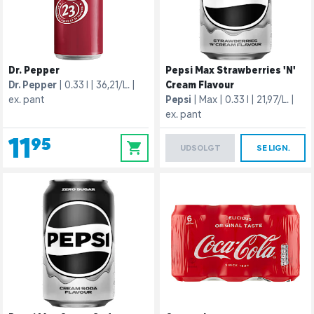
Dr. Pepper
Pepsi Max Strawberries 'N'
Dr. Pepper
0.33 l
36,21/L.
Cream Flavour
ex. pant
Pepsi
Max
0.33 l
21,97/L.
ex. pant
11,95
0
UDSOLGT
SE LIGN.