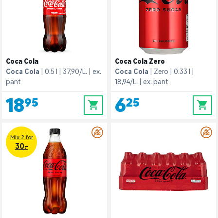
Coca Cola
Coca Cola Zero
Coca Cola
0.5 l
37,90/L.
ex.
Coca Cola
Zero
0.33 l
pant
18,94/L.
ex. pant
18,95
6,25
0
0
Mix 2 for
30.-