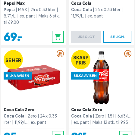
Pepsi Max
Coca Cola
Pepsi
MAX
24 x 0.33 liter
Coca Cola
24 x 0.33 liter
8,71/L.
ex. pant
Maks 6 stk.
11,99/L.
ex. pant
til 69,00
69,-
0
UDSOLGT
SE LIGN.
SKARP
SE HER
PRIS
BILKA AVISEN
BILKA AVISEN
Coca Cola Zero
Coca Cola Zero
Coca Cola
Zero
24 x 0.33
Coca Cola
Zero
1.5 l
6,63/L.
liter
11,99/L.
ex. pant
ex. pant
Maks 12 stk. til 9,95