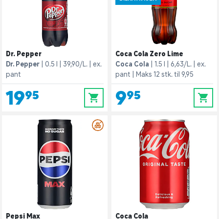
Dr. Pepper
Coca Cola Zero Lime
Dr. Pepper
0.5 l
39,90/L.
ex.
Coca Cola
1.5 l
6,63/L.
ex.
pant
pant
Maks 12 stk. til 9,95
19,95
9,95
0
0
Pepsi Max
Coca Cola