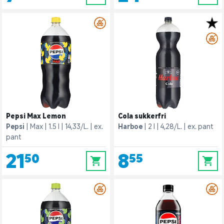
Pepsi Max Lemon
Cola sukkerfri
Pepsi
Max
1.5 l
14,33/L.
ex.
Harboe
2 l
4,28/L.
ex. pant
pant
21,50
8,55
0
0