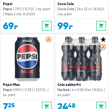
Pepsi
Coca Cola
Pepsi
7.92 l
8,71/L.
ex. pant
Coca Cola
24 x 25 cl
16,50/L.
Maks 6 stk. til 69,00
ex. pant
69,-
99,-
0
0
Pepsi Max
Cola sukkerfri
Pepsi
MAX
0.33 l
21,97/L.
Harboe
6 x 0.50 liter
8,16/L.
ex. pant
ex. pant
7,25
24,48
0
0