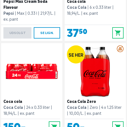
Pepsi Max Cream Soda
Coca cola
Flavour
Coca Cola
6 x 0.33 liter
Pepsi
Max
0.33 l
21,97/L.
18,94/L.
ex. pant
ex. pant
37,50
0
UDSOLGT
SE LIGN.
SE HER
Coca cola
Coca Cola Zero
Coca Cola
24 x 0.33 liter
Coca Cola
Zero
4 x 1.25 liter
18,94/L.
ex. pant
10,00/L.
ex. pant