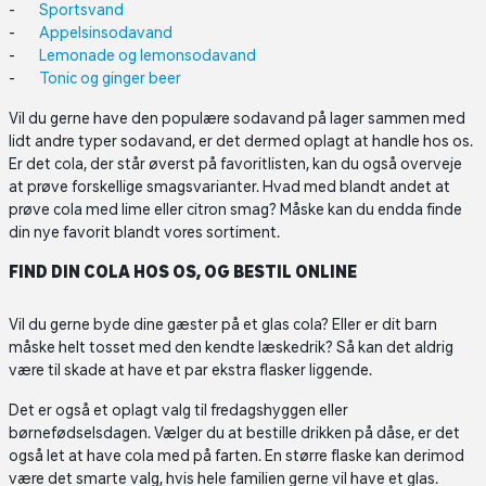
Sportsvand
Appelsinsodavand
Lemonade og lemonsodavand
Tonic og ginger beer
Vil du gerne have den populære sodavand på lager sammen med
lidt andre typer sodavand, er det dermed oplagt at handle hos os.
Er det cola, der står øverst på favoritlisten, kan du også overveje
at prøve forskellige smagsvarianter. Hvad med blandt andet at
prøve cola med lime eller citron smag? Måske kan du endda finde
din nye favorit blandt vores sortiment.
FIND DIN COLA HOS OS, OG BESTIL ONLINE
Vil du gerne byde dine gæster på et glas cola? Eller er dit barn
måske helt tosset med den kendte læskedrik? Så kan det aldrig
være til skade at have et par ekstra flasker liggende.
Det er også et oplagt valg til fredagshyggen eller
børnefødselsdagen. Vælger du at bestille drikken på dåse, er det
også let at have cola med på farten. En større flaske kan derimod
være det smarte valg, hvis hele familien gerne vil have et glas.