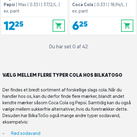
Pepsi
Max
0.33 l
37,12/L.
Coca Cola
0.33 l
18,94/L.
ex. pant
ex. pant
12,25
6,25
0
0
Du har set 0 af 42
VÆLG MELLEM FLERE TYPER COLA HOS BILKATOGO
Der findes et bredt sortiment af forskellige slags cola. Når du
handler hos os, kan du derfor finde flere mærker, blandt andet
kendte mærker såsom Coca Cola og Pepsi. Samtidig kan du også
vælge mellem sukkerfrie alternativer, hvis du foretrækker dette.
Desuden har BilkaToGo også mange andre typer sodavand,
eksempelvis:
Rød sodavand