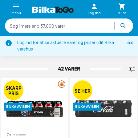
Menu
Log ind
Kurv
Log ind for at se aktuelle varer og priser i dit Bilka
OK
Sodavand
varehus
COLA
42 VARER
SKARP
SE HER
PRIS
BILKA AVISEN
BILKA AVISEN