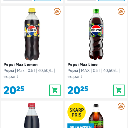
Pepsi Max Lemon
Pepsi Max Lime
Pepsi
Max
0.5 l
40,50/L.
Pepsi
MAX
0.5 l
40,50/L.
ex. pant
ex. pant
20,25
20,25
0
0
SKARP
PRIS
BILKA AVISEN