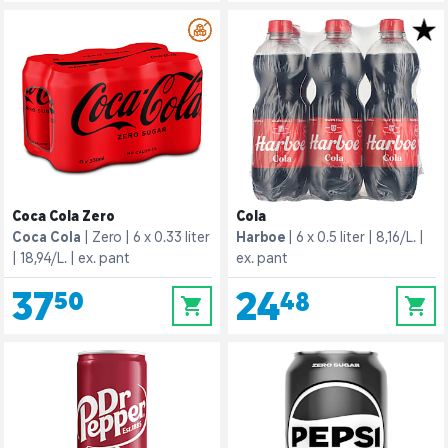
Coca Cola Zero
Cola
Coca Cola
Zero
6 x 0.33 liter
Harboe
6 x 0.5 liter
8,16/L.
18,94/L.
ex. pant
ex. pant
37,50
24,48
0
0