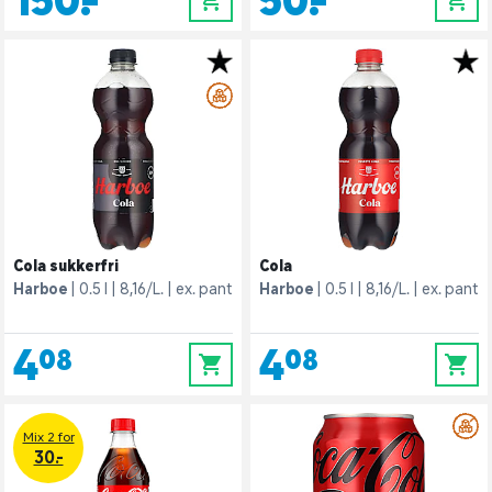
150,-
50,-
0
0
Cola sukkerfri
Cola
Harboe
0.5 l
8,16/L.
ex. pant
Harboe
0.5 l
8,16/L.
ex. pant
4,08
4,08
0
0
Mix 2 for
30.-