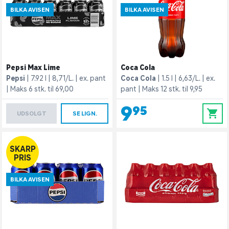
BILKA AVISEN
BILKA AVISEN
Pepsi Max Lime
Coca Cola
Pepsi
7.92 l
8,71/L.
ex. pant
Coca Cola
1.5 l
6,63/L.
ex.
Maks 6 stk. til 69,00
pant
Maks 12 stk. til 9,95
9,95
0
UDSOLGT
SE LIGN.
SKARP
PRIS
BILKA AVISEN