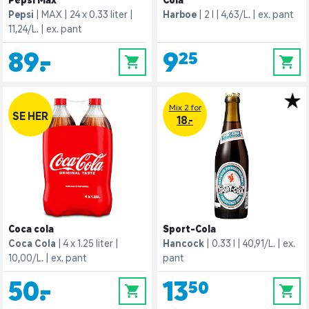
Pepsi Max
Cola
Pepsi
MAX
24 x 0.33 liter
Harboe
2 l
4,63/L.
ex. pant
11,24/L.
ex. pant
89,-
9,25
0
0
Mix 2 for
SE HER
18.-
Coca cola
Sport-Cola
Coca Cola
4 x 1.25 liter
Hancock
0.33 l
40,91/L.
ex.
10,00/L.
ex. pant
pant
50,-
13,50
0
0