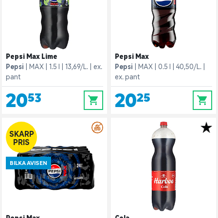
Pepsi Max Lime
Pepsi Max
Pepsi
MAX
1.5 l
13,69/L.
ex.
Pepsi
MAX
0.5 l
40,50/L.
pant
ex. pant
20,53
20,25
0
0
SKARP
PRIS
BILKA AVISEN