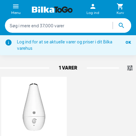
Menu
Log ind
Kurv
Log ind for at se aktuelle varer og priser i dit Bilka
OK
Indeklima
varehus
LUFTFUGTERE
1 VARER