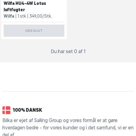
Wilfa HU4-4W Lotus
luftfugter
Wilfa
1 stk
349,00/Stk.
UDSOLGT
Du har set 0 af 1
100% DANSK
Bilka er ejet af Salling Group og vores formål er at gøre
hverdagen bedre - for vores kunder og i det samfund, vi er en
del af.