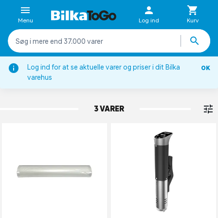
Menu
Log ind
Kurv
Log ind for at se aktuelle varer og priser i dit Bilka
OK
Køkkenapparater
varehus
SOUS VIDE
3 VARER