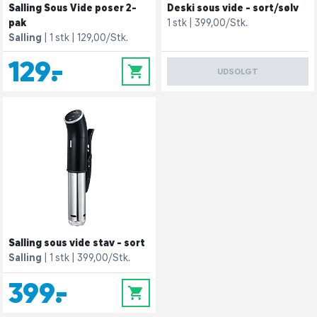
Salling Sous Vide poser 2-
Deski sous vide - sort/sølv
pak
1 stk
399,00/Stk.
Salling
1 stk
129,00/Stk.
129,-
0
UDSOLGT
Salling sous vide stav - sort
Salling
1 stk
399,00/Stk.
399,-
0