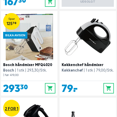
167,30
0
UDSOLGT
Spar
125,70
BILKA AVISEN
Bosch håndmixer MFQ4020
Køkkenchef håndmixer
Bosch
1 stk
293,30/Stk.
Køkkenchef
1 stk
79,00/Stk.
| før 419,00
293,30
79,-
0
0
2 FOR 1