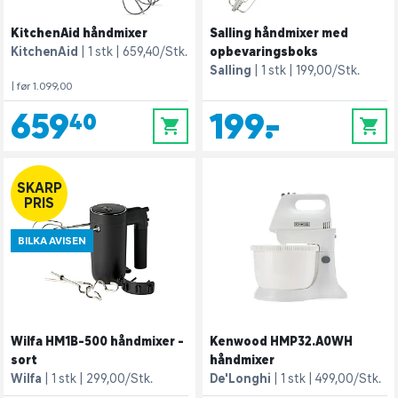
KitchenAid håndmixer
Salling håndmixer med
KitchenAid
1 stk
659,40/Stk.
opbevaringsboks
Salling
1 stk
199,00/Stk.
| før 1.099,00
659,40
199,-
0
0
SKARP
PRIS
BILKA AVISEN
Wilfa HM1B-500 håndmixer -
Kenwood HMP32.A0WH
sort
håndmixer
Wilfa
1 stk
299,00/Stk.
De'Longhi
1 stk
499,00/Stk.