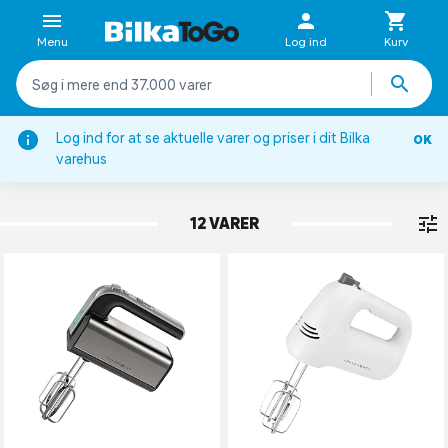
Menu
Log ind
Kurv
Log ind for at se aktuelle varer og priser i dit Bilka
OK
Køkkenapparater
varehus
HÅNDMIXERE
12 VARER