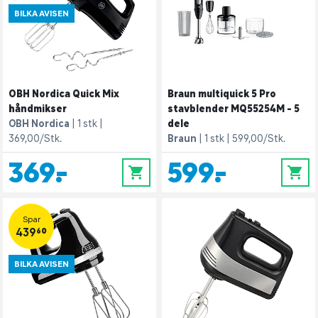
BILKA AVISEN
OBH Nordica Quick Mix
Braun multiquick 5 Pro
håndmikser
stavblender MQ55254M - 5
OBH Nordica
1 stk
dele
369,00/Stk.
Braun
1 stk
599,00/Stk.
369,-
599,-
0
0
Spar
439,60
BILKA AVISEN