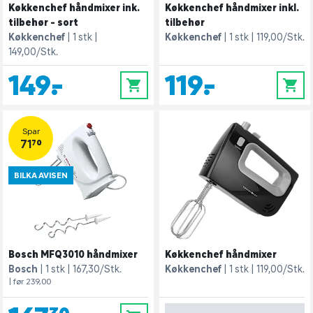
Køkkenchef håndmixer ink.
Køkkenchef håndmixer inkl.
tilbehør - sort
tilbehør
Køkkenchef
1 stk
Køkkenchef
1 stk
119,00/Stk.
149,00/Stk.
149,-
119,-
0
0
Spar
71,70
BILKA AVISEN
Bosch MFQ3010 håndmixer
Køkkenchef håndmixer
Bosch
1 stk
167,30/Stk.
Køkkenchef
1 stk
119,00/Stk.
| før 239,00