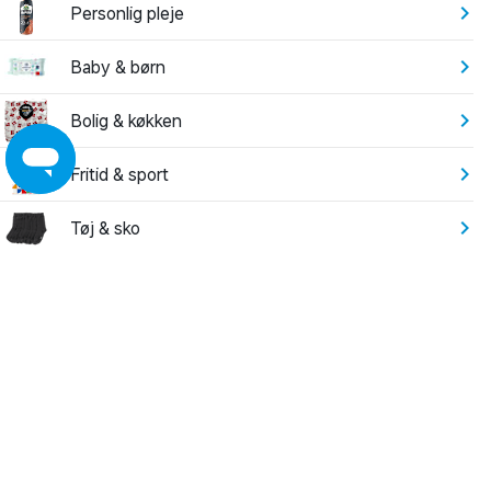
Personlig pleje
Baby & børn
Bolig & køkken
Fritid & sport
Tøj & sko
Elektronik
Have
Leg
Byggemarked