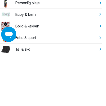
Personlig pleje
Baby & børn
Bolig & køkken
Fritid & sport
Tøj & sko
Elektronik
Have
Leg
Byggemarked