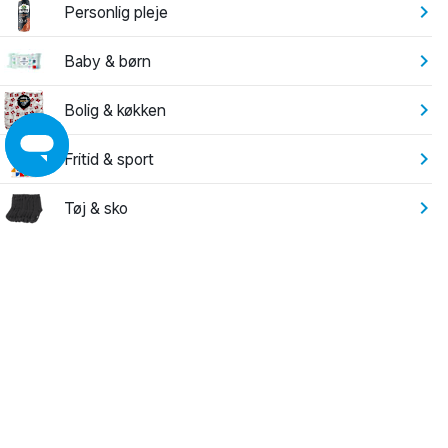
Personlig pleje
Baby & børn
Bolig & køkken
Fritid & sport
Tøj & sko
Elektronik
Have
Leg
Byggemarked