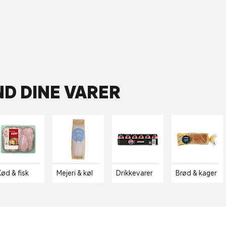
ND DINE VARER
Kød & fisk
Mejeri & køl
Drikkevarer
Brød & kager