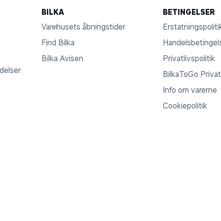
BILKA
BETINGELSER
Varehusets åbningstider
Erstatningspoliti
Find Bilka
Handelsbetingel
Bilka Avisen
Privatlivspolitik
ldelser
BilkaToGo Privatl
Info om varerne
Cookiepolitik
© COPYRIGHT 2017 - 2026
BILKATOGO