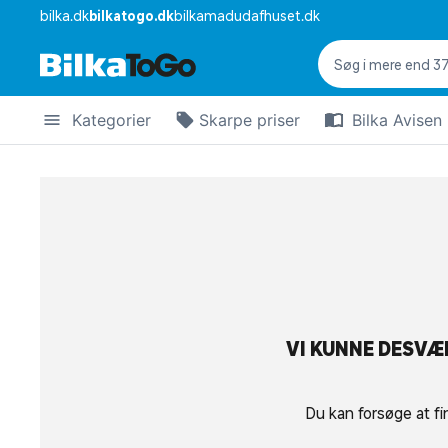
bilka.dk
bilkatogo.dk
bilkamadudafhuset.dk
Kategorier
Skarpe priser
Bilka Avisen
VI KUNNE DESVÆR
Du kan forsøge at fi