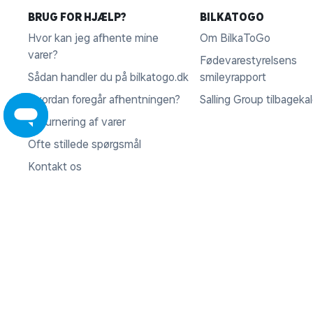
BRUG FOR HJÆLP?
BILKATOGO
Hvor kan jeg afhente mine
Om BilkaToGo
varer?
Fødevarestyrelsens
Sådan handler du på bilkatogo.dk
smileyrapport
Hvordan foregår afhentningen?
Salling Group tilbageka
Returnering af varer
Ofte stillede spørgsmål
Kontakt os
Fortryd køb
KONTAKT
Rosbjergvej 33, 8220 Brabrand
VI ACCEPTERER
CVR 35 95 47 16