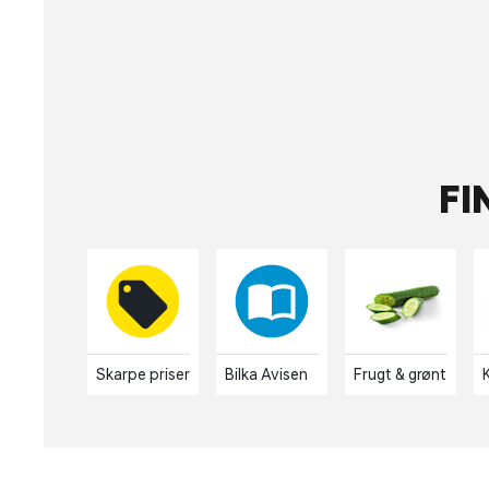
FI
Skarpe priser
Bilka Avisen
Frugt & grønt