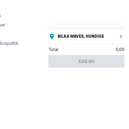
k
ser
BILKA WAVES, HUNDIGE
ivspolitik
Total
0,00
KØB NU