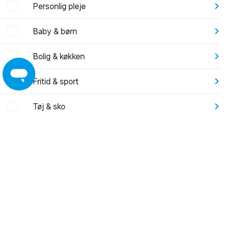
Personlig pleje
Baby & børn
Bolig & køkken
Fritid & sport
Tøj & sko
Elektronik
Have
Leg
Byggemarked