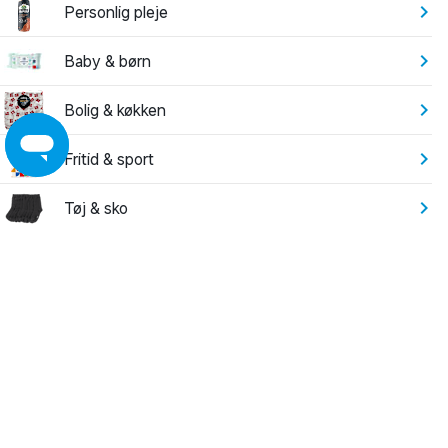
Personlig pleje
Baby & børn
Bolig & køkken
Fritid & sport
Tøj & sko
Elektronik
Have
Leg
Byggemarked