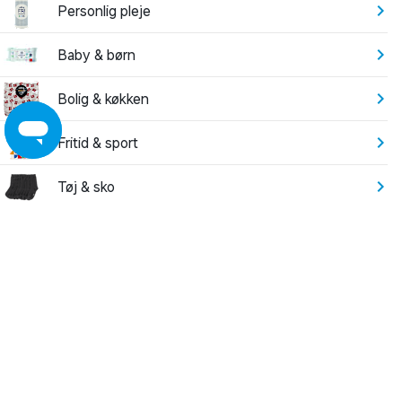
Personlig pleje
Baby & børn
Bolig & køkken
Fritid & sport
Tøj & sko
Elektronik
Have
Leg
Byggemarked