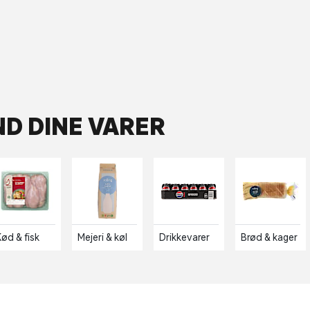
ND DINE VARER
Kød & fisk
Mejeri & køl
Drikkevarer
Brød & kager