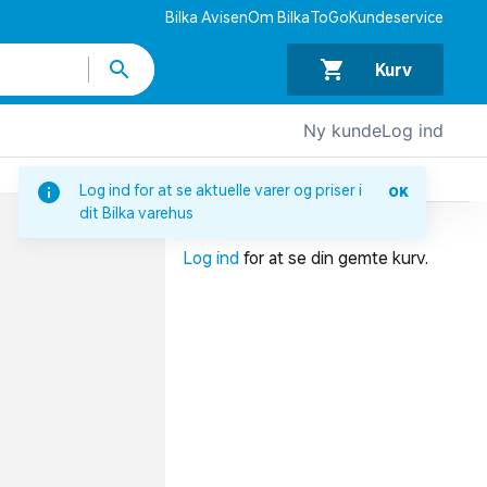
Bilka Avisen
Om BilkaToGo
Kundeservice
Kurv
Ny kunde
Log ind
DIN INDKØBSKURV
Log ind for at se aktuelle varer og priser i
OK
dit Bilka varehus
Din indkøbskurv er tom.
Log ind
for at se din gemte kurv.