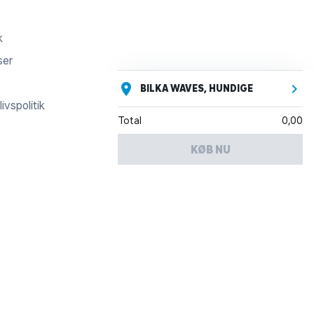
k
ser
BILKA WAVES, HUNDIGE
ivspolitik
Total
0,00
KØB NU