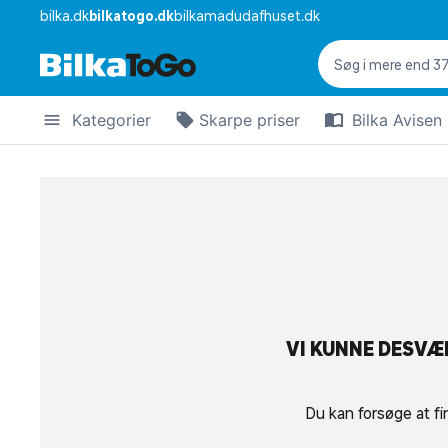
bilka.dk
bilkatogo.dk
bilkamadudafhuset.dk
Kategorier
Skarpe priser
Bilka Avisen
VI KUNNE DESVÆR
Du kan forsøge at fi