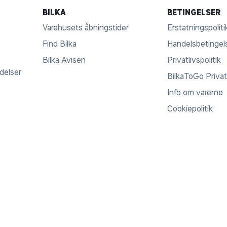
BILKA
BETINGELSER
Varehusets åbningstider
Erstatningspoliti
Find Bilka
Handelsbetingel
Bilka Avisen
Privatlivspolitik
ldelser
BilkaToGo Privatl
Info om varerne
Cookiepolitik
© COPYRIGHT 2017 - 2026
BILKATOGO