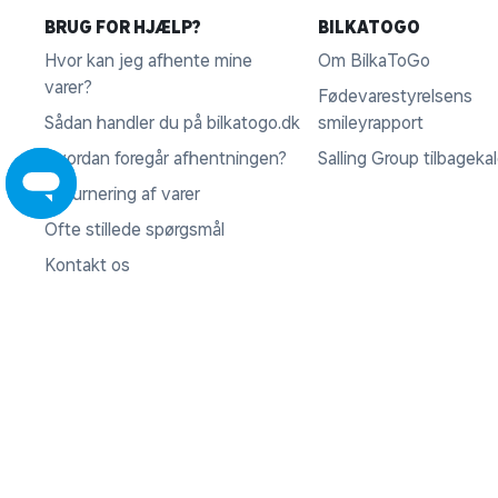
BRUG FOR HJÆLP?
BILKATOGO
Hvor kan jeg afhente mine
Om BilkaToGo
varer?
Fødevarestyrelsens
Sådan handler du på bilkatogo.dk
smileyrapport
Hvordan foregår afhentningen?
Salling Group tilbageka
Returnering af varer
Ofte stillede spørgsmål
Kontakt os
Fortryd køb
KONTAKT
Rosbjergvej 33, 8220 Brabrand
VI ACCEPTERER
CVR 35 95 47 16