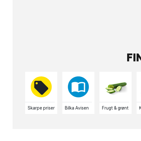
FI
Skarpe priser
Bilka Avisen
Frugt & grønt