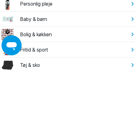
Personlig pleje
Baby & børn
Bolig & køkken
Fritid & sport
Tøj & sko
Elektronik
Have
Leg
Byggemarked